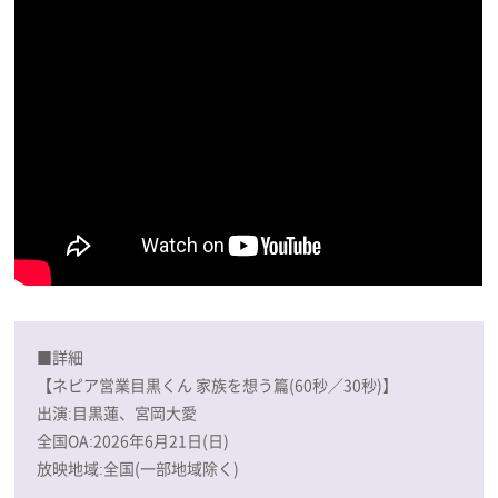
■詳細
【ネピア営業目黒くん 家族を想う篇(60秒／30秒)】
出演:目黒蓮、宮岡大愛
全国OA:2026年6月21日(日)
放映地域:全国(一部地域除く)