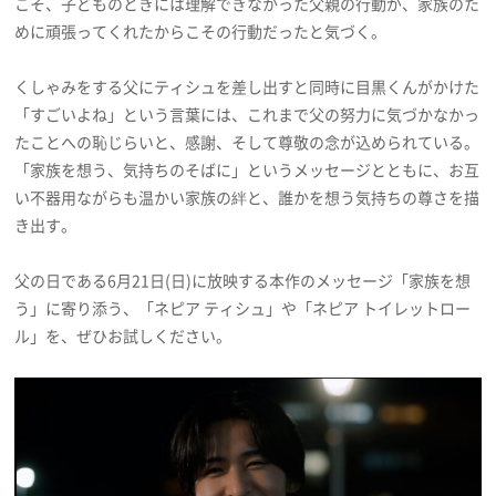
こそ、子どものときには理解できなかった父親の行動が、家族のた
めに頑張ってくれたからこその行動だったと気づく。
くしゃみをする父にティシュを差し出すと同時に目黒くんがかけた
「すごいよね」という言葉には、これまで父の努力に気づかなかっ
たことへの恥じらいと、感謝、そして尊敬の念が込められている。
「家族を想う、気持ちのそばに」というメッセージとともに、お互
い不器用ながらも温かい家族の絆と、誰かを想う気持ちの尊さを描
き出す。
父の日である6月21日(日)に放映する本作のメッセージ「家族を想
う」に寄り添う、「ネピア ティシュ」や「ネピア トイレットロー
ル」を、ぜひお試しください。