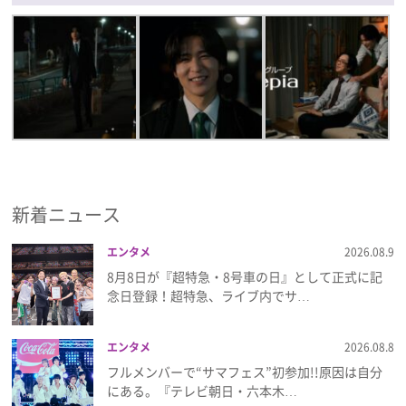
新着ニュース
エンタメ
2026.08.9
8月8日が『超特急・8号車の日』として正式に記
念日登録！超特急、ライブ内でサ…
エンタメ
2026.08.8
フルメンバーで“サマフェス”初参加!!原因は自分
にある。『テレビ朝日・六本木…