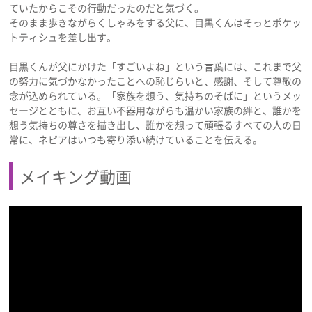
ていたからこその行動だったのだと気づく。
そのまま歩きながらくしゃみをする父に、目黒くんはそっとポケッ
トティシュを差し出す。
目黒くんが父にかけた「すごいよね」という言葉には、これまで父
の努力に気づかなかったことへの恥じらいと、感謝、そして尊敬の
念が込められている。「家族を想う、気持ちのそばに」というメッ
セージとともに、お互い不器用ながらも温かい家族の絆と、誰かを
想う気持ちの尊さを描き出し、誰かを想って頑張るすべての人の日
常に、ネピアはいつも寄り添い続けていることを伝える。
メイキング動画