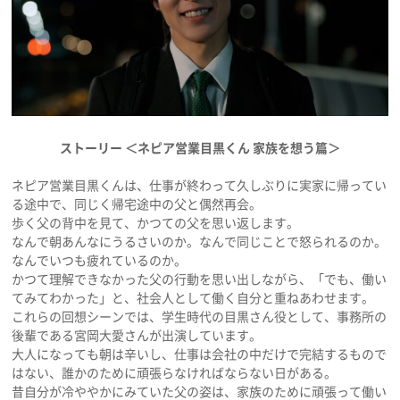
ストーリー ＜ネピア営業目黒くん 家族を想う篇＞
ネピア営業目黒くんは、仕事が終わって久しぶりに実家に帰ってい
る途中で、同じく帰宅途中の父と偶然再会。
歩く父の背中を見て、かつての父を思い返します。
なんで朝あんなにうるさいのか。なんで同じことで怒られるのか。
なんでいつも疲れているのか。
かつて理解できなかった父の行動を思い出しながら、「でも、働い
てみてわかった」と、社会人として働く自分と重ねあわせます。
これらの回想シーンでは、学生時代の目黒さん役として、事務所の
後輩である宮岡大愛さんが出演しています。
大人になっても朝は辛いし、仕事は会社の中だけで完結するもので
はない、誰かのために頑張らなければならない日がある。
昔自分が冷ややかにみていた父の姿は、家族のために頑張って働い