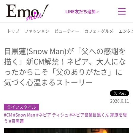
LINE友だち追加 >
トップ
ファッション
ビューティー
カフェ・グルメ
エンタ
トップ
目黒蓮(Snow Man)が「父への感謝を
描く」新CM解禁！ネピア、大人にな
ファッション
ったからこそ「父のありがたさ」に
ビューティー
気づく心温まるストーリー
カフェ・グルメ
2026.6.11
ライフスタイル
エンタメ
CM
Snow Man
ネピア ティシュ
ネピア営業目黒くん 家族を想
う
目黒蓮
ライフスタイル