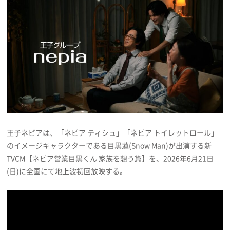
プレゼント
インタビュー
フィルム
Emoメン
王子ネピアは、「ネピア ティシュ」「ネピア トイレットロール」
ランキング
のイメージキャラクターである目黒蓮(Snow Man)が出演する新
TVCM【ネピア営業目黒くん 家族を想う篇】を、2026年6月21日
(日)に全国にて地上波初回放映する。
Emo!miuとは？
免責事項