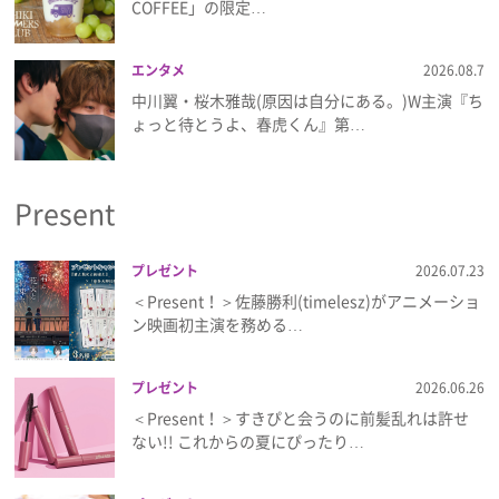
COFFEE」の限定…
エンタメ
2026.08.7
中川翼・桜木雅哉(原因は自分にある。)W主演『ち
ょっと待とうよ、春虎くん』第…
Present
プレゼント
2026.07.23
＜Present！＞佐藤勝利(timelesz)がアニメーショ
ン映画初主演を務める…
プレゼント
2026.06.26
＜Present！＞すきぴと会うのに前髪乱れは許せ
ない!! これからの夏にぴったり…