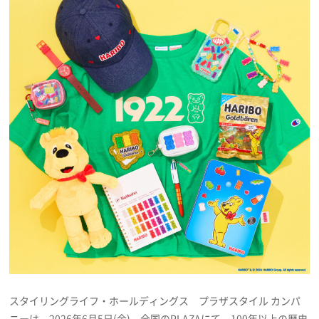
プレゼント
インタビュー
フィルム
Emoメン
ランキング
Emo!miuとは？
免責事項
スタイリングライフ・ホールディングス プラザスタイル カンパ
ニーは、2026年6月5日(金)、全国のPLAZAにて、100年以上の歴史