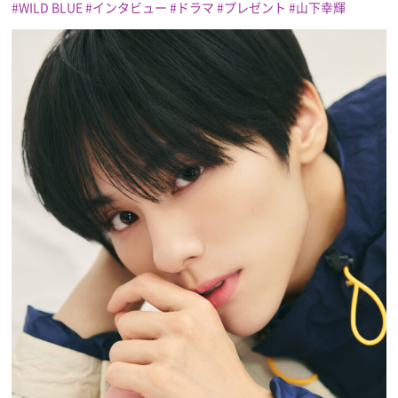
WILD BLUE
インタビュー
ドラマ
プレゼント
山下幸輝
プレゼント
インタビュー
フィルム
Emoメン
ランキング
Emo!miuとは？
免責事項