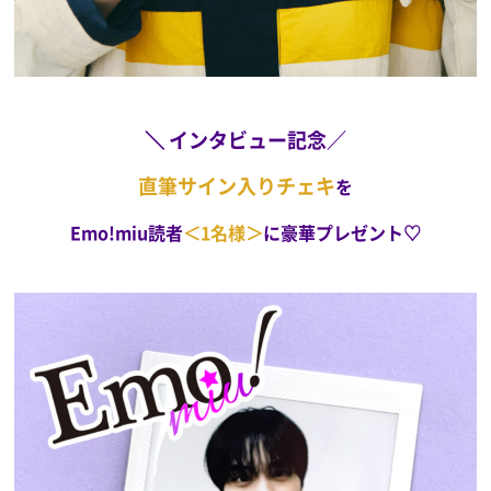
＼ インタビュー記念／
直筆サイン入りチェキ
を
Emo!miu読者
＜1名様＞
に豪華プレゼント♡