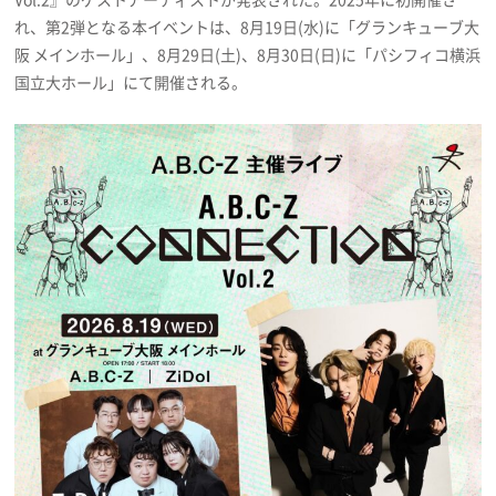
プライバシーポリシー
れ、第2弾となる本イベントは、8月19日(水)に「グランキューブ大
阪 メインホール」、8月29日(土)、8月30日(日)に「パシフィコ横浜
利用規約
国立大ホール」にて開催される。
お問い合わせ