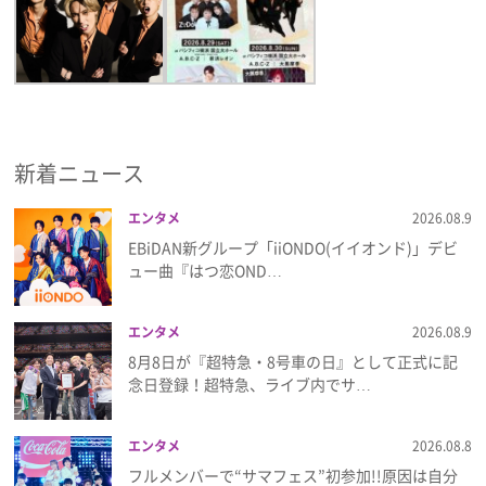
新着ニュース
エンタメ
2026.08.9
EBiDAN新グループ「iiONDO(イイオンド)」デビ
ュー曲『はつ恋OND…
エンタメ
2026.08.9
8月8日が『超特急・8号車の日』として正式に記
念日登録！超特急、ライブ内でサ…
エンタメ
2026.08.8
フルメンバーで“サマフェス”初参加!!原因は自分