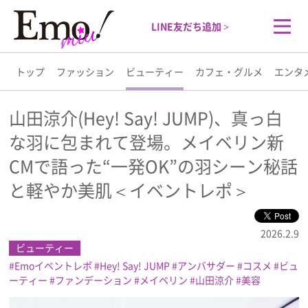
LINE友だち追加 >
トップ
ファッション
ビューティー
カフェ・グルメ
エンタ
トップ
山田涼介(Hey! Say! JUMP)、真っ白
な羽に包まれて登場。メイベリン新
ファッション
CMで語った“一発OK”の羽シーン秘話
ビューティー
と軽やか美肌＜イベントレポ＞
カフェ・グルメ
2026.2.9
ビューティー
エンタメ
Emoイベントレポ
Hey! Say! JUMP
アンバサダー
コスメ
ビュ
ーティー
ファンデーション
メイベリン
山田涼介
美容
ライフスタイル