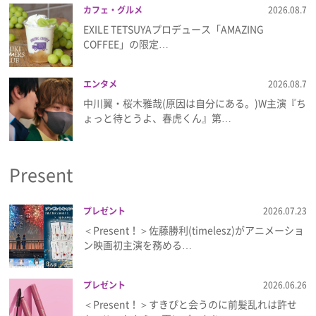
カフェ・グルメ
2026.08.7
EXILE TETSUYAプロデュース「AMAZING
COFFEE」の限定…
エンタメ
2026.08.7
中川翼・桜木雅哉(原因は自分にある。)W主演『ち
ょっと待とうよ、春虎くん』第…
Present
プレゼント
2026.07.23
＜Present！＞佐藤勝利(timelesz)がアニメーショ
ン映画初主演を務める…
プレゼント
2026.06.26
＜Present！＞すきぴと会うのに前髪乱れは許せ