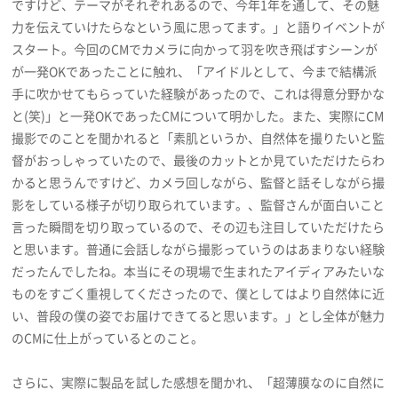
ですけど、テーマがそれぞれあるので、今年1年を通して、その魅
力を伝えていけたらなという風に思ってます。」と語りイベントが
スタート。今回のCMでカメラに向かって羽を吹き飛ばすシーンが
が一発OKであったことに触れ、「アイドルとして、今まで結構派
手に吹かせてもらっていた経験があったので、これは得意分野かな
と(笑)」と一発OKであったCMについて明かした。また、実際にCM
撮影でのことを聞かれると「素肌というか、自然体を撮りたいと監
督がおっしゃっていたので、最後のカットとか見ていただけたらわ
かると思うんですけど、カメラ回しながら、監督と話そしながら撮
影をしている様子が切り取られています。、監督さんが面白いこと
言った瞬間を切り取っているので、その辺も注目していただけたら
と思います。普通に会話しながら撮影っていうのはあまりない経験
だったんでしたね。本当にその現場で生まれたアイディアみたいな
ものをすごく重視してくださったので、僕としてはより自然体に近
い、普段の僕の姿でお届けできてると思います。」とし全体が魅力
のCMに仕上がっているとのこと。
さらに、実際に製品を試した感想を聞かれ、「超薄膜なのに自然に