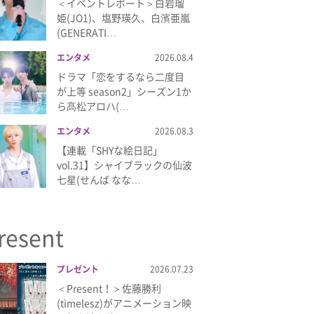
＜イベントレポート＞白岩瑠
姫(JO1)、塩野瑛久、白濱亜嵐
(GENERATI…
エンタメ
2026.08.4
ドラマ「恋をするなら二度目
が上等 season2」シーズン1か
ら髙松アロハ(…
エンタメ
2026.08.3
【連載「SHYな絵日記」
vol.31】シャイブラックの仙波
七星(せんば なな…
resent
プレゼント
2026.07.23
＜Present！＞佐藤勝利
(timelesz)がアニメーション映