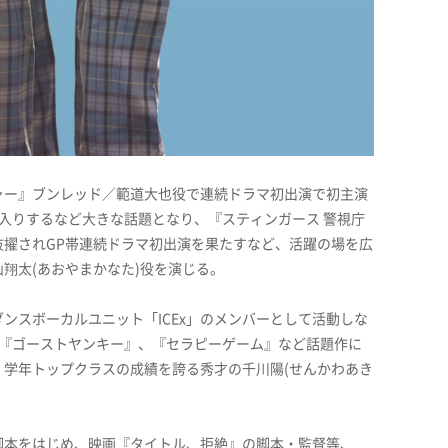
ャー』ブンレッド／範道大也役で連続ドラマ初出演で初主演
入りするなど大きな話題となり、『スティンガース 警視庁
抜擢されGP帯連続ドラマ初出演を果たすなど、活躍の場を広
翔太(あおやまかなた)役を演じる。
ンスボーカルユニット「ICEx」のメンバーとして活動しな
、『ゴーストヤンキー』、『セラピーゲーム』など話題作に
。学年トップクラスの成績を誇る秀才の千川陽(せんかわあき
脚本をはじめ、映画『タイトル、拒絶』の脚本・監督等、