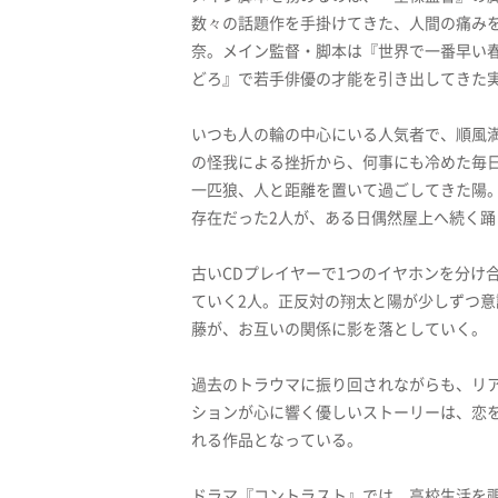
数々の話題作を手掛けてきた、人間の痛み
奈。メイン監督・脚本は『世界で一番早い春
どろ』で若手俳優の才能を引き出してきた
いつも人の輪の中心にいる人気者で、順風
の怪我による挫折から、何事にも冷めた毎
一匹狼、人と距離を置いて過ごしてきた陽
存在だった2人が、ある日偶然屋上へ続く
古いCDプレイヤーで1つのイヤホンを分け
ていく2人。正反対の翔太と陽が少しずつ
藤が、お互いの関係に影を落としていく。
過去のトラウマに振り回されながらも、リ
ションが心に響く優しいストーリーは、恋
れる作品となっている。
ドラマ『コントラスト』では、高校生活を