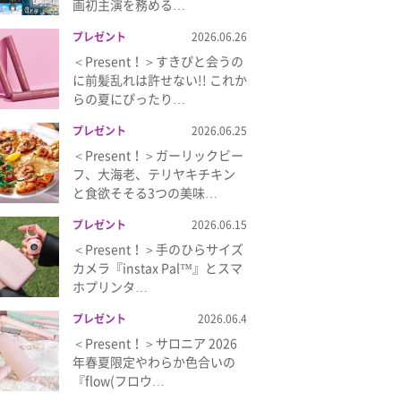
画初主演を務める…
プレゼント
2026.06.26
＜Present！＞すきぴと会うの
に前髪乱れは許せない!! これか
らの夏にぴったり…
プレゼント
2026.06.25
＜Present！＞ガーリックビー
フ、大海老、テリヤキチキン
と食欲そそる3つの美味…
プレゼント
2026.06.15
＜Present！＞手のひらサイズ
カメラ『instax Pal™』とスマ
ホプリンタ…
プレゼント
2026.06.4
＜Present！＞サロニア 2026
年春夏限定やわらか色合いの
『flow(フロウ…