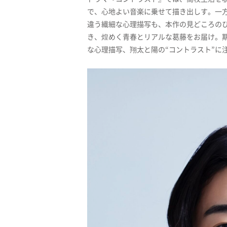
で、心地よい音楽に乗せて描き出しす。一
違う繊細な心理描写も、本作の見どころの
き、煌めく青春とリアルな葛藤をお届け。
な心理描写、翔太と陽の“コントラスト”に