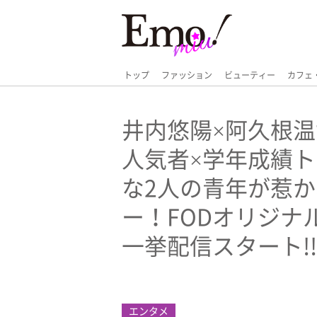
トップ
ファッション
ビューティー
カフェ
井内悠陽×阿久根温世
人気者×学年成績ト
な2人の青年が惹
ー！FODオリジナ
一挙配信スタート!!
エンタメ