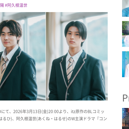
陽
阿久根温世
P
2026年3月13日(金)20:00より、itz原作のBLコミッ
はるひ)、阿久根温世(あくね・はるせ)のW主演ドラマ『コン
。