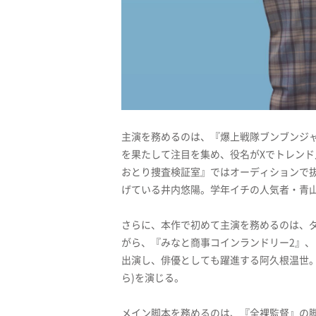
主演を務めるのは、『爆上戦隊ブンブンジ
を果たして注目を集め、役名がXでトレンド
おとり捜査検証室』ではオーディションで
げている井内悠陽。学年イチの人気者・青山
さらに、本作で初めて主演を務めるのは、ダ
がら、『みなと商事コインランドリー2』
出演し、俳優としても躍進する阿久根温世
ら)を演じる。
メイン脚本を務めるのは、『全裸監督』の