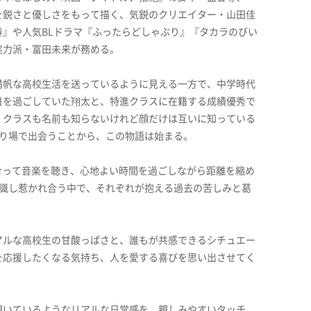
を鋭さと優しさをもって描く、気鋭のクリエイター・山田佳
』や人気BLドラマ『ふったらどしゃぶり』『タカラのびい
実力派・富田未来が務める。
満帆な高校生活を送っているように見える一方で、中学時代
日を過ごしていた翔太と、特進クラスに在籍する成績優秀で
。クラスも名前も知らないけれど顔だけは互いに知っている
踊り場で出会うことから、この物語は始まる。
合って音楽を聴き、心地よい時間を過ごしながら距離を縮め
意識し惹かれ合う中で、それぞれが抱える過去の苦しみと葛
アルな高校生の甘酸っぱさと、誰もが共感できるシチュエー
を応援したくなる気持ち、人を愛する喜びを思い出させてく
覗いているようなリアルな日常感を、親しみやすいタッチ