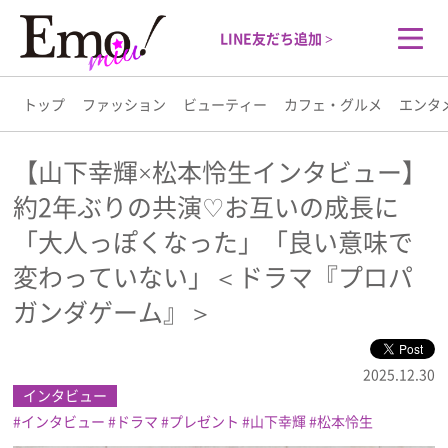
LINE友だち追加 >
トップ
ファッション
ビューティー
カフェ・グルメ
エンタ
トップ
【山下幸輝×松本怜生インタビュー】
約2年ぶりの共演♡お互いの成長に
ファッション
「大人っぽくなった」「良い意味で
ビューティー
変わっていない」＜ドラマ『プロパ
ガンダゲーム』＞
カフェ・グルメ
2025.12.30
エンタメ
インタビュー
インタビュー
ドラマ
プレゼント
山下幸輝
松本怜生
ライフスタイル