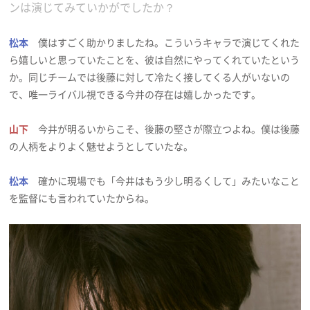
ンは演じてみていかがでしたか？
松本
僕はすごく助かりましたね。こういうキャラで演じてくれた
ら嬉しいと思っていたことを、彼は自然にやってくれていたという
か。同じチームでは後藤に対して冷たく接してくる人がいないの
で、唯一ライバル視できる今井の存在は嬉しかったです。
山下
今井が明るいからこそ、後藤の堅さが際立つよね。僕は後藤
の人柄をよりよく魅せようとしていたな。
松本
確かに現場でも「今井はもう少し明るくして」みたいなこと
を監督にも言われていたからね。