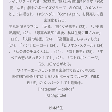
ァイナリストとなる。2022年、TBS系火曜10時ドラマ『君の
花になる』劇中のボーイズグループ「8LOOM」のメンバー
として抜擢され、1stシングル「Come Again」を発売して音
楽活動も行う。
主な出演ドラマは、「沼る。港区女子高生」(23)、「ガチ恋
粘着獣」(23)、「最高の教師 1年後、私は生徒に■された」
(23)、「夫婦の秘密」(24)、「高額当選しちゃいました」
(24)、「アンチヒーロー」(24)、「ビリオン×スクール」(24)
、「私の町の千葉くんは。」(24) 、「御上先生」(25)、「す
べての恋が終わるとしても」(25)、「ストロボ・エッジ」
(25、26)などがある。
ワイケーエージェントの音楽部門であるYK MUSIC
ENTERTAINMENTによる5人組ボーイズグループ「WILD
BLUE」のメンバーとしても活動中。
[Instagram]
@qpitdef
[X]
@qpitdef
松本怜生