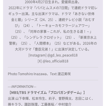
2000年4月27日生まれ。愛媛県出身。
2022年にドラマ「パパとムスメの7日間」で連続ドラマ初レ
ギュラー出演。主な出演ドラマは、ドラマ「あきない世傳
金と銀」シリーズ（24、25）、連続テレビ小説「おむす
び」（24）、「トーキョーカモフラージュアワー」
（25）、「対岸の家事～これが、私の生きる道！～」
（25）、「シンデレラ クロゼット」（25）、「新東京水上
警察」（25）、「人間標本」（25）などがある。2026年の
大河ドラマ「豊臣兄弟！」に出演が決定している。
[Instagram]
@gd_leo_peace818
[X]
@leo_official818
Photo:Tomohiro Inazawa、Text:渡辺美咲
―INFORMATION―
【
MBS/TBS ドラマイズム「プロパガンダゲーム」
】
出演:山下幸輝、松本怜生、莉子、曽野舜太、志田こはく、
祷キララ、諏訪珠理、工藤美桜／ 中村俊介