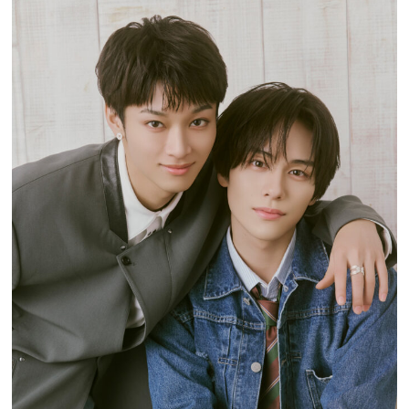
プレゼント
インタビュー
フィルム
Emoメン
ランキング
Emo!miuとは？
免責事項