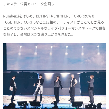
したステージ裏でのトーク企画も！
プライバシーポリシー
利用規約
Number_iをはじめ、BE:FIRSTやENHYPEN、TOMORROW X
TOGETHER、CORTISなど全12組のアーティストがここでしか見る
お問い合わせ
ことのできないスペシャルなライブパフォーマンスやトークで観客
を魅了し、会場は大きな盛り上がりを見せた。