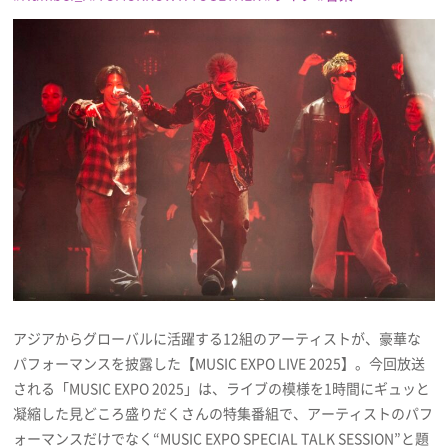
プレゼント
インタビュー
フィルム
Emoメン
ランキング
アジアからグローバルに活躍する12組のアーティストが、豪華な
パフォーマンスを披露した【MUSIC EXPO LIVE 2025】。今回放送
Emo!miuとは？
される「MUSIC EXPO 2025」は、ライブの模様を1時間にギュッと
凝縮した見どころ盛りだくさんの特集番組で、アーティストのパフ
免責事項
ォーマンスだけでなく“MUSIC EXPO SPECIAL TALK SESSION”と題