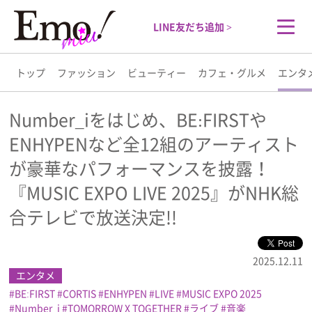
LINE友だち追加 >
トップ
ファッション
ビューティー
カフェ・グルメ
エンタ
トップ
Number_iをはじめ、BE:FIRSTや
ENHYPENなど全12組のアーティスト
ファッション
が豪華なパフォーマンスを披露！
ビューティー
『MUSIC EXPO LIVE 2025』がNHK総
合テレビで放送決定!!
カフェ・グルメ
2025.12.11
エンタメ
エンタメ
BE:FIRST
CORTIS
ENHYPEN
LIVE
MUSIC EXPO 2025
ライフスタイル
Number_i
TOMORROW X TOGETHER
ライブ
音楽