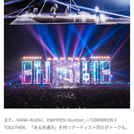
また、HANA×KiiiKiii、ENHYPEN×Number_i×TOMORROW X
TOGETHER、「ある共通点」を持つアーティスト同士がトークも。