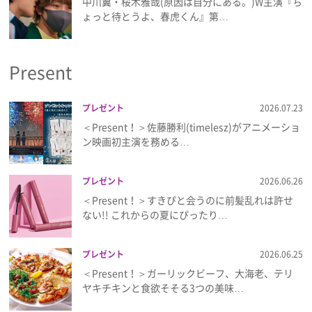
中川翼・桜木雅哉(原因は自分にある。)W主演『ち
ょっと待とうよ、春虎くん』第…
Present
プレゼント
2026.07.23
＜Present！＞佐藤勝利(timelesz)がアニメーショ
ン映画初主演を務める…
プレゼント
2026.06.26
＜Present！＞すきぴと会うのに前髪乱れは許せ
ない!! これからの夏にぴったり…
プレゼント
2026.06.25
＜Present！＞ガーリックビーフ、大海老、テリ
ヤキチキンと食欲そそる3つの美味…