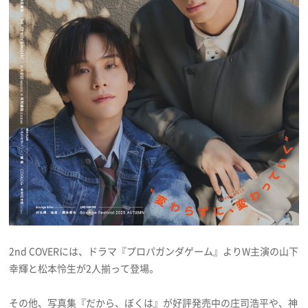
2nd COVERには、ドラマ『プロパガンダゲーム』よりW主演の山下
幸輝と松本怜生が2人揃って登場。
その他、写真集『だから、ぼくは』が好評発売中の庄司浩平や、神