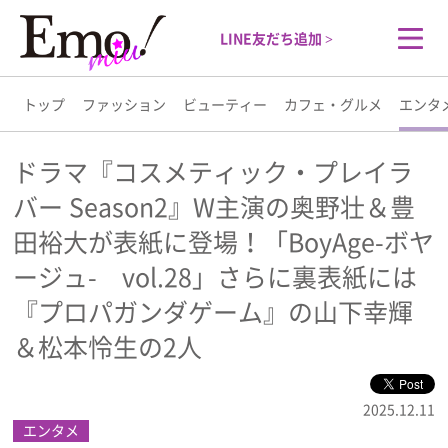
LINE友だち追加 >
トップ
ファッション
ビューティー
カフェ・グルメ
エンタ
トップ
ドラマ『コスメティック・プレイラ
バー Season2』W主演の奥野壮＆豊
ファッション
田裕大が表紙に登場！「BoyAge-ボヤ
ビューティー
ージュ- vol.28」さらに裏表紙には
『プロパガンダゲーム』の山下幸輝
カフェ・グルメ
＆松本怜生の2人
エンタメ
2025.12.11
エンタメ
ライフスタイル