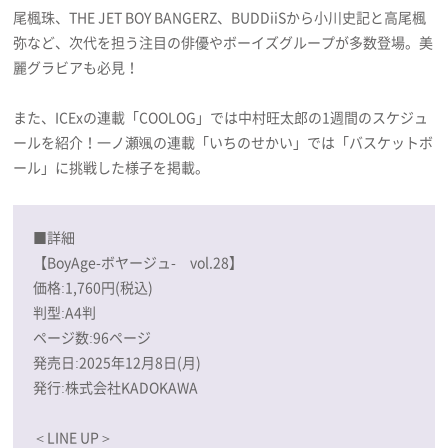
尾楓珠、THE JET BOY BANGERZ、BUDDiiSから小川史記と高尾楓
弥など、次代を担う注目の俳優やボーイズグループが多数登場。美
麗グラビアも必見！
また、ICExの連載「COOLOG」では中村旺太郎の1週間のスケジュ
ールを紹介！一ノ瀬颯の連載「いちのせかい」では「バスケットボ
ール」に挑戦した様子を掲載。
■詳細
【BoyAge-ボヤージュ- vol.28】
価格:1,760円(税込)
判型:A4判
ページ数:96ページ
発売日:2025年12月8日(月)
発行:株式会社KADOKAWA
＜LINE UP＞