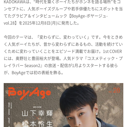
KADOKAWAは、“時代を築くボーイたちがホンネを語る場所”をコ
プライバシーポリシー
ンセプトに、人気ボーイズグループや若手俳優たちにスポットを当
てたグラビア＆インタビュームック【BoyAge-ボヤージュ-
利用規約
vol.28】を2025年12月8日(月)に発売した。
お問い合わせ
今回のテーマは、「変わらずに、変わっていく」です。今をときめ
く人気ボーイたちが、昔から変わらずにあるもの、活動を続けてい
くために変わっていくことをエピソード満載でお届け。1st COVER
には、奥野壮と豊田裕大が登場。人気ドラマ『コスメティック・プ
レイラバー Season2』の放送・配信が1月よりスタートする彼ら
が、BoyAgeでは初の表紙を飾る。