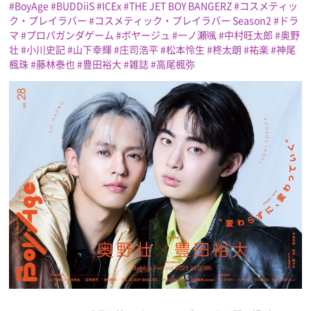
BoyAge
BUDDiiS
ICEx
THE JET BOY BANGERZ
コスメティッ
ク・プレイラバー
コスメティック・プレイラバー Season2
ドラ
プレゼント
マ
プロパガンダゲーム
ボヤージュ
一ノ瀬颯
中村旺太郎
奥野
壮
小川史記
山下幸輝
庄司浩平
松本怜生
柊太朗
祐楽
神尾
楓珠
藤林泰也
豊田裕大
雑誌
高尾楓弥
インタビュー
フィルム
Emoメン
ランキング
Emo!miuとは？
免責事項