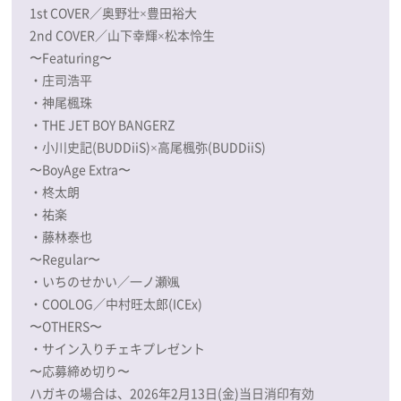
1st COVER／奥野壮×豊田裕大
2nd COVER／山下幸輝×松本怜生
〜Featuring〜
・庄司浩平
・神尾楓珠
・THE JET BOY BANGERZ
・小川史記(BUDDiiS)×高尾楓弥(BUDDiiS)
〜BoyAge Extra〜
・柊太朗
・祐楽
・藤林泰也
〜Regular〜
・いちのせかい／一ノ瀬颯
・COOLOG／中村旺太郎(ICEx)
〜OTHERS〜
・サイン入りチェキプレゼント
〜応募締め切り〜
ハガキの場合は、2026年2月13日(金)当日消印有効