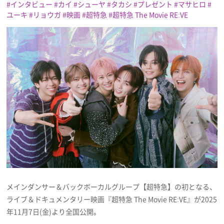
インタビュー
カイ
シューヤ
タカシ
プレゼント
マサヒロ
ユーキ
リョウガ
映画
超特急
超特急 The Movie RE:VE
プレゼント
インタビュー
フィルム
Emoメン
ランキング
メインダンサー＆バックボーカルグループ【超特急】の初となる、
Emo!miuとは？
ライブ＆ドキュメンタリー映画『超特急 The Movie RE:VE』が2025
免責事項
年11月7日(金)より全国公開。