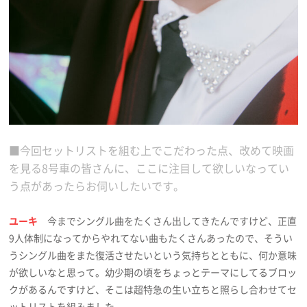
■今回セットリストを組む上でこだわった点、改めて映画
を見る8号車の皆さんに、ここに注目して欲しいなってい
う点があったらお伺いしたいです。
ユーキ
今までシングル曲をたくさん出してきたんですけど、正直
9人体制になってからやれてない曲もたくさんあったので、そうい
うシングル曲をまた復活させたいという気持ちとともに、何か意味
が欲しいなと思って。幼少期の頃をちょっとテーマにしてるブロッ
クがあるんですけど、そこは超特急の生い立ちと照らし合わせてセ
ットリストを組みました。