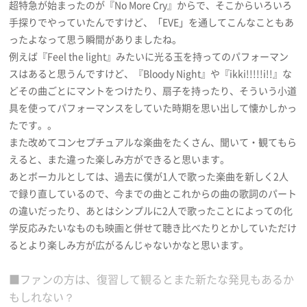
超特急が始まったのが『No More Cry』からで、そこからいろいろ
手探りでやっていたんですけど、「EVE」を通してこんなこともあ
ったよなって思う瞬間がありましたね。
例えば『Feel the light』みたいに光る玉を持ってのパフォーマン
スはあると思うんですけど、『Bloody Night』や『ikki!!!!!i!!』な
どその曲ごとにマントをつけたり、扇子を持ったり、そういう小道
具を使ってパフォーマンスをしていた時期を思い出して懐かしかっ
たです。。
また改めてコンセプチュアルな楽曲をたくさん、聞いて・観てもら
えると、また違った楽しみ方ができると思います。
あとボーカルとしては、過去に僕が1人で歌った楽曲を新しく2人
で録り直しているので、今までの曲とこれからの曲の歌詞のパート
の違いだったり、あとはシンプルに2人で歌ったことによっての化
学反応みたいなものも映画と併せて聴き比べたりとかしていただけ
るとより楽しみ方が広がるんじゃないかなと思います。
■ファンの方は、復習して観るとまた新たな発見もあるか
もしれない？