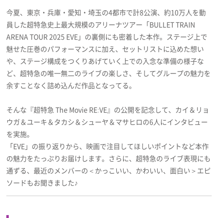
プライバシーポリシー
今夏、東京・兵庫・愛知・埼玉の4都市で計8公演、約10万人を動
員した超特急史上最大規模のアリーナツアー「BULLET TRAIN
利用規約
ARENA TOUR 2025 EVE」の裏側にも密着した本作。ステージ上で
魅せた圧巻のパフォーマンスに加え、セットリストに込めた想い
お問い合わせ
や、ステージ構成をつくりあげていく上での入念な準備の様子な
ど、超特急の唯一無二のライブの楽しさ、そしてグループの魅力を
余すことなく詰め込んだ作品となってる。
そんな『超特急 The Movie RE:VE』の公開を記念して、カイ＆リョ
ウガ＆ユーキ＆タカシ＆シューヤ＆マサヒロの6人にインタビュー
を実施。
「EVE」の振り返りから、映画で注目してほしいポイントなど本作
の魅力をたっぷりお届けします。さらに、超特急のライブ表現にも
通ずる、最近のメンバーの＜かっこいい、かわいい、面白い＞エピ
ソードもお聞きました♪