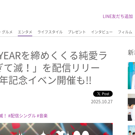
LINE友だち追加
・グルメ
エンタメ
ライフスタイル
プレゼント
インタビュー
フィルム
年YEARを締めくくる純愛ラ
新
ぎて滅！」を配信リリー
周年記念イベン開催も!!
2025.10.27
滅！
配信シングル
音楽