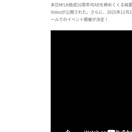
本日M!LK結成10周年YEARを締めくくる
Videoが公開された。さらに、2025年11月
ールでのイベント開催が決定！