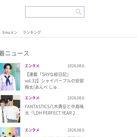
Emoメン
ランキング
着ニュース
エンタメ
2026.08.6
【連載「SHYな絵日記」
vol.32】シャイパープルの安部
舜太(あんべ しゅ…
エンタメ
2026.08.6
FANTASTICS八木勇征と中島颯
太『LDH PERFECT YEAR 2…
エンタメ
2026.08.6