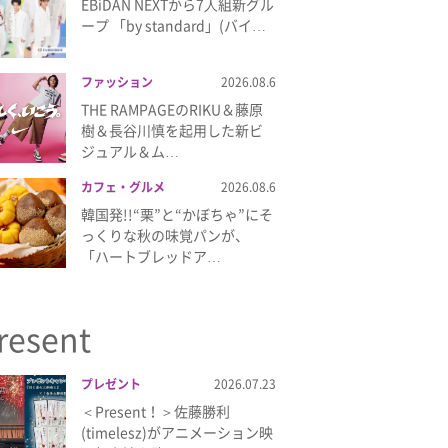
EBiDAN NEXTから7⼈組新グル
ープ 「by standard」(バイ…
ファッション
2026.08.6
THE RAMPAGEのRIKU＆藤原
樹＆長谷川慎を起用した新ビ
ジュアル＆ム…
カフェ・グルメ
2026.08.6
韓国発!!“栗”と“かぼちゃ”にそ
っくりな秋の味覚パンが、
「ハートブレッドア…
resent
プレゼント
2026.07.23
＜Present！＞佐藤勝利
(timelesz)がアニメーション映