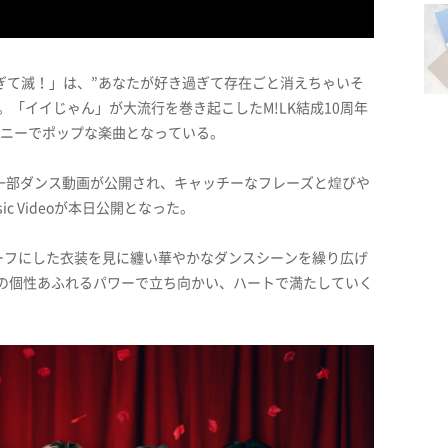
「好きすぎて滅！」は、”あなたが好き過ぎて存在ごと消えちゃいそ
「イイじゃん」が大流行を巻き起こしたM!LK結成10周年
ファニーでポップな楽曲となっている。
」の一部ダンス動画が公開され、キャッチーなフレーズと煌びや
c Videoが本日公開となった。
ーフにした衣装を見に纏い華やかなダンスシーンを繰り広げ
Kの個性あふれるパワーで立ち向かい、ハートで満たしていく