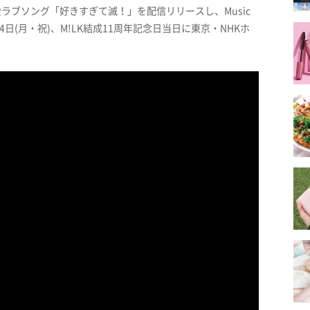
純愛ラブソング「好きすぎて滅！」を配信リリースし、Music
24日(月・祝)、M!LK結成11周年記念日当日に東京・NHKホ