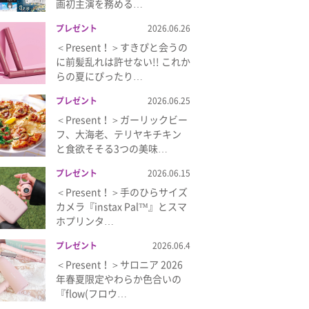
画初主演を務める…
プレゼント
2026.06.26
＜Present！＞すきぴと会うの
に前髪乱れは許せない!! これか
らの夏にぴったり…
プレゼント
2026.06.25
＜Present！＞ガーリックビー
フ、大海老、テリヤキチキン
と食欲そそる3つの美味…
プレゼント
2026.06.15
＜Present！＞手のひらサイズ
カメラ『instax Pal™』とスマ
ホプリンタ…
プレゼント
2026.06.4
＜Present！＞サロニア 2026
年春夏限定やわらか色合いの
『flow(フロウ…