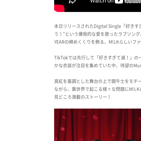
本日リリースされたDigital Single
う！”という爆発的な愛を歌ったラブソング。
YEARの締めくくりを飾る、M!LKらしい
TikTokでは先行して「好きすぎて滅！
かな衣装が注目を集めていた中、待望のMusi
真紅を基調とした舞台の上で闘牛士をモチ
ながら、異世界で起こる様々な問題にM!L
見どころ満載のストーリー！