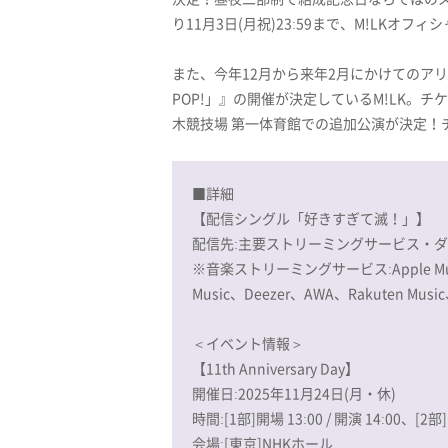
り11月3日(月祝)23:59まで、M!LKオフ
また、今年12月から来年2月にかけてのアリーナツアー
POP!」』の開催が決定しているM!LK。チ
木競技場 第一体育館での追加公演が決定！
■詳細
【配信シングル「好きすぎて滅！」】
配信先:主要ストリーミングサービス・
※音楽ストリーミングサービス:Apple Music、
Music、Deezer、AWA、Rakuten Musi
＜イベント情報＞
【11th Anniversary Day】
開催日:2025年11月24日(月・休)
時間:[1部]開場 13:00 / 開演 14:00、[2部]開
会場:[東京]NHKホール