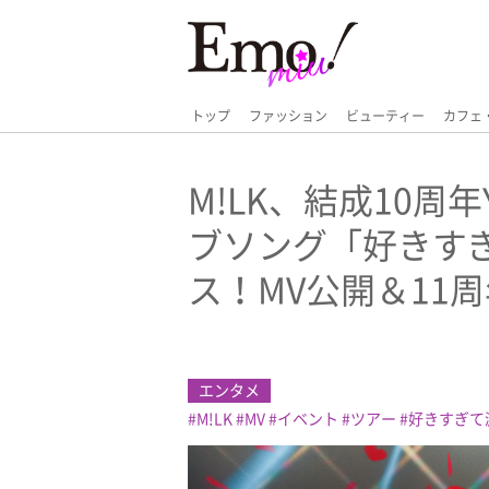
トップ
ファッション
ビューティー
カフェ
M!LK、結成10周
ブソング「好きす
ス！MV公開＆11
エンタメ
M!LK
MV
イベント
ツアー
好きすぎて