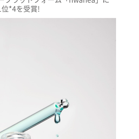
位*4を受賞!