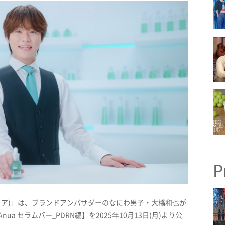
P
アヌア)」は、ブランドアンバサダーのなにわ男子・大橋和也が
a セラムバー_PDRN編】を2025年10月13日(月)より公