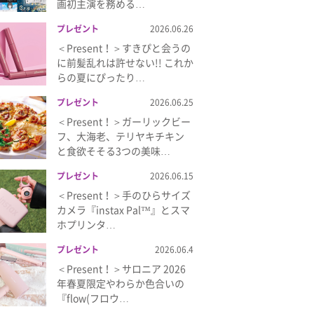
画初主演を務める…
プレゼント
2026.06.26
＜Present！＞すきぴと会うの
に前髪乱れは許せない!! これか
らの夏にぴったり…
プレゼント
2026.06.25
＜Present！＞ガーリックビー
フ、大海老、テリヤキチキン
と食欲そそる3つの美味…
プレゼント
2026.06.15
＜Present！＞手のひらサイズ
カメラ『instax Pal™』とスマ
ホプリンタ…
プレゼント
2026.06.4
＜Present！＞サロニア 2026
年春夏限定やわらか色合いの
『flow(フロウ…