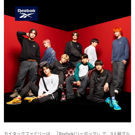
プレゼント
インタビュー
フィルム
Emoメン
ランキング
Emo!miuとは？
免責事項
カイタックファミリーは、「Reebok(リーボック)」で、9人組グル