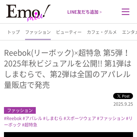
LINE友だち追加 >
トップ
ファッション
ビューティー
カフェ・グルメ
エンタ
トップ
Reebok(リーボック)×超特急 第5弾！
2025年秋ビジュアルを公開!! 第1弾は
ファッション
しまむらで、第2弾は全国のアパレル
ビューティー
量販店で発売
カフェ・グルメ
2025.9.25
ファッション
エンタメ
Reebok
アパレル
しまむら
スポーツウェア
ファッション
リ
ーボック
超特急
ライフスタイル