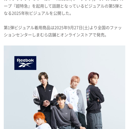
プライバシーポリシー
ープ『超特急』を起用して話題となっているビジュアルの第5弾と
なる2025年秋ビジュアルを公開した。
利用規約
第1弾ビジュアル着用商品は2025年9月27日(土)より全国のファッ
お問い合わせ
ションセンターしまむら店舗とオンラインストアで発売。