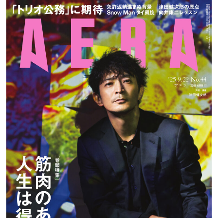
プレゼント
インタビュー
フィルム
Emoメン
ランキング
Emo!miuとは？
免責事項