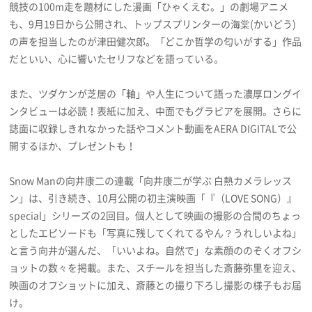
競技の100m走を題材にした漫画「ひゃくえむ。」の劇場アニメ
も、9月19日から公開され、トップスプリンターの海棠(かいどう)
の声を担当したのが津田健次郎。「どこか哲学の匂いがする」作品
だといい、心に響いたセリフなどを語っている。
また、ツダケンが芝居の「軸」や人生について語った濃厚ロングイ
ンタビューは必読！表紙に加え、中面でもグラビアを展開。さらに
誌面に収録しきれなかった話やコメント動画をAERA DIGITALで公
開するほか、プレゼントも！
Snow Manの向井康二の連載「向井康二が学ぶ 白熱カメラレッス
ン」は、引き続き、10月公開の初主演映画「『（LOVE SONG）』
special」シリーズの2回目。個人として映画の撮影の合間のちょっ
としたエピソードも「写真に残してくれてるやん？うれしいよね」
と言う向井が選んだ、「いいよね。自然で」な素顔ののぞくオフシ
ョットの数々を掲載。また、スチールを担当した斎藤弥里を迎え、
映画のオフショットに加え、斎藤との撮り下ろし撮影の様子もお届
け。