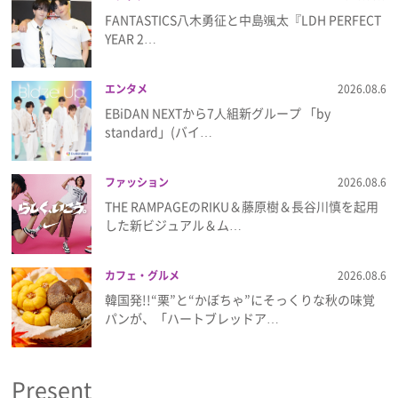
FANTASTICS八木勇征と中島颯太『LDH PERFECT
YEAR 2…
エンタメ
2026.08.6
EBiDAN NEXTから7⼈組新グループ 「by
standard」(バイ…
ファッション
2026.08.6
THE RAMPAGEのRIKU＆藤原樹＆長谷川慎を起用
した新ビジュアル＆ム…
カフェ・グルメ
2026.08.6
韓国発!!“栗”と“かぼちゃ”にそっくりな秋の味覚
パンが、「ハートブレッドア…
Present