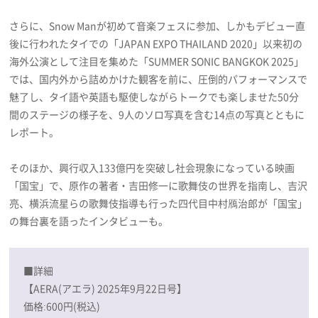
さらに、Snow Manが初めて音楽フェスに参加、しかもデビュー直
後に行われたタイでの「JAPAN EXPO THAILAND 2020」以来初の
海外公演として注目を集めた「SUMMER SONIC BANGKOK 2025」
では、国内外から詰めかけた観客を前に、圧倒的パフォーマンスで
魅了し、タイ語や英語も駆使しながらトークでも楽しませた50分
間のステージの様子を、9人のソロ写真を含む14点の写真とともに
レポート。
そのほか、興行収入133億円を突破し社会現象になっている映画
「国宝」で、原作の著者・吉田修一に歌舞伎の世界を指南し、吉沢
亮、横浜流星らの歌舞伎指導も行った四代目中村鴈治郎が「国宝」
の舞台裏を語ったインタビューも。
■詳細
【AERA(アエラ) 2025年9月22日号】
価格:600円(税込)