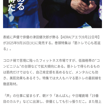
プライバシーポリシー
利用規約
お問い合わせ
表紙に声優で俳優の津田健次郎が飾る【AERA(アエラ)9月22日号】
が2025年9月16日(火)に発売する。巻頭特集は「筋トレで心も若返
る」。
コロナ禍で苦境に陥ったフィットネス市場ですが、低価格帯の“コ
ンビニジム”の台頭などで拡大傾向にある。筋トレで得られるもの
は筋肉だけではなく、自己肯定感を高めるなど、メンタルにも効
き、美肌効果もあるそう。特集では大人もハマる筋トレの最前線を
徹底取材。
「声」の仕事に留まらず、朝ドラ「あんぱん」や日曜劇場「19番
目のカルテ」などに出演し、俳優としても引っ張りだこ。また陸上