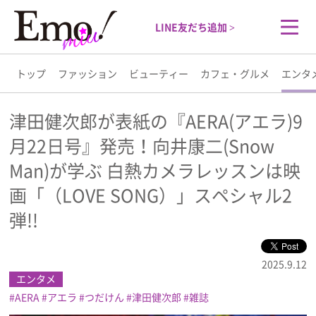
LINE友だち追加 >
トップ
ファッション
ビューティー
カフェ・グルメ
エンタ
トップ
津田健次郎が表紙の『AERA(アエラ)9
月22日号』発売！向井康二(Snow
ファッション
Man)が学ぶ 白熱カメラレッスンは映
ビューティー
画「（LOVE SONG）」スペシャル2
弾!!
カフェ・グルメ
2025.9.12
エンタメ
エンタメ
AERA
アエラ
つだけん
津田健次郎
雑誌
ライフスタイル