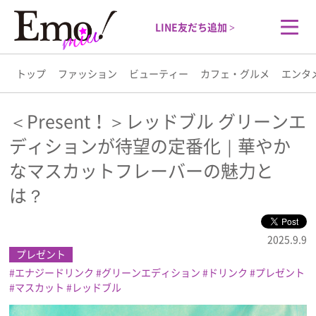
LINE友だち追加 >
トップ
ファッション
ビューティー
カフェ・グルメ
エンタ
トップ
＜Present！＞レッドブル グリーンエ
ディションが待望の定番化｜華やか
ファッション
なマスカットフレーバーの魅力と
ビューティー
は？
カフェ・グルメ
2025.9.9
プレゼント
エンタメ
エナジードリンク
グリーンエディション
ドリンク
プレゼント
マスカット
レッドブル
ライフスタイル