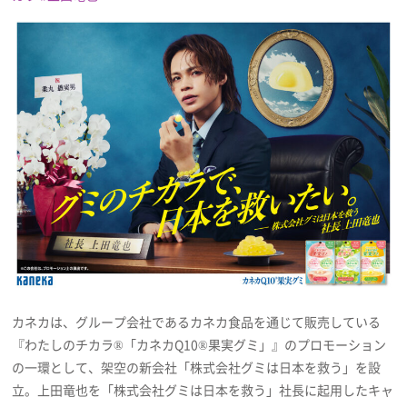
プレゼント
インタビュー
フィルム
Emoメン
ランキング
カネカは、グループ会社であるカネカ食品を通じて販売している
Emo!miuとは？
『わたしのチカラ®「カネカQ10®果実グミ」』のプロモーション
の一環として、架空の新会社「株式会社グミは日本を救う」を設
免責事項
立。上田竜也を「株式会社グミは日本を救う」社長に起用したキャ