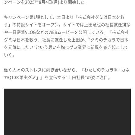
ンペーンを2025年8月4日(月)より開始した。
プライバシーポリシー
キャンペーン第1弾として、本日より「株式会社グミは日本を救
利用規約
う」の特設サイトをオープン。サイトでは上田竜也の社長就任挨拶
お問い合わせ
や一日密着VLOGなどのWEBムービーを公開している。「株式会社
グミは日本を救う」社長に就任した上田が、“グミのチカラで日本
を元気にしたい”という思いを胸にグミ業界に新風を巻き起こして
いく。
働く人々のストレスに向き合いながら、『わたしのチカラ®「カネ
カQ10®果実グミ」』を宣伝する“上田社長”の姿に注目。