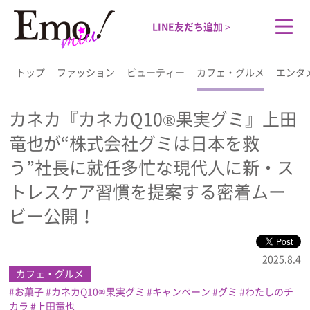
LINE友だち追加 >
トップ
ファッション
ビューティー
カフェ・グルメ
エンタ
トップ
カネカ『カネカQ10®果実グミ』上田
竜也が“株式会社グミは日本を救
ファッション
う”社長に就任多忙な現代人に新・ス
ビューティー
トレスケア習慣を提案する密着ムー
ビー公開！
カフェ・グルメ
2025.8.4
エンタメ
カフェ・グルメ
お菓子
カネカQ10®果実グミ
キャンペーン
グミ
わたしのチ
ライフスタイル
カラ
上田竜也