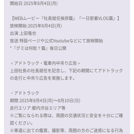
開始日:2025年8月4日(月)
【WEBムービー『社長就任挨拶篇』『一日密着VLOG篇』】
放映開始:2025年8月4日(月)
出演:上田竜也
放送:特設ページや公式Youtubeなどにて放映開始
*『グミは何粒？篇』後日公開
＜アドトラック・電車内中吊り広告＞
上田社長の社長就任を記念し、下記の期間にてアドトラック
の走行と中吊り広告を実施します。
・アドトラック
期間:2025年8月4日(月)〜8月10日(日)
走行エリア:都内渋谷エリア等
※ご覧になられる際は、周囲の交通状況と安全を十分にご確
認ください。
※車道に出ての鑑賞、撮影等、周囲の方のご迷惑になる行為