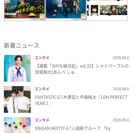
新着ニュース
エンタメ
2026.08.6
【連載「SHYな絵日記」vol.32】シャイパープルの
安部舜太(あんべ しゅ…
エンタメ
2026.08.6
FANTASTICS八木勇征と中島颯太『LDH PERFECT
YEAR 2…
エンタメ
2026.08.6
EBiDAN NEXTから7⼈組新グループ 「by