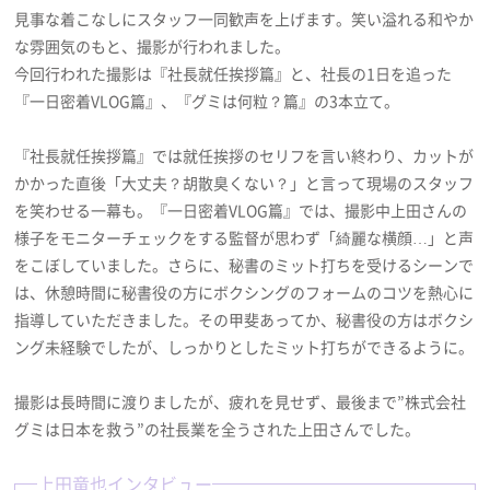
見事な着こなしにスタッフ一同歓声を上げます。笑い溢れる和やか
な雰囲気のもと、撮影が行われました。
今回行われた撮影は『社長就任挨拶篇』と、社長の1日を追った
『一日密着VLOG篇』、『グミは何粒？篇』の3本立て。
『社長就任挨拶篇』では就任挨拶のセリフを言い終わり、カットが
かかった直後「大丈夫？胡散臭くない？」と言って現場のスタッフ
を笑わせる一幕も。『一日密着VLOG篇』では、撮影中上田さんの
様子をモニターチェックをする監督が思わず「綺麗な横顔…」と声
をこぼしていました。さらに、秘書のミット打ちを受けるシーンで
は、休憩時間に秘書役の方にボクシングのフォームのコツを熱心に
指導していただきました。その甲斐あってか、秘書役の方はボクシ
ング未経験でしたが、しっかりとしたミット打ちができるように。
撮影は長時間に渡りましたが、疲れを見せず、最後まで”株式会社
グミは日本を救う”の社長業を全うされた上田さんでした。
上田竜也インタビュー