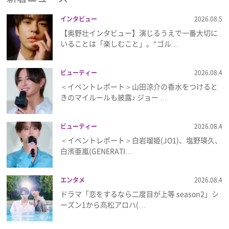
インタビュー
2026.08.5
【奥野壮インタビュー】演じるうえで一番大切に
いることは「楽しむこと」。“ゴル…
ビューティー
2026.08.4
＜イベントレポート＞山田涼介の香水をつけると
きのマイルールも披露♪ ジョー …
ビューティー
2026.08.4
＜イベントレポート＞白岩瑠姫(JO1)、塩野瑛久、
白濱亜嵐(GENERATI…
エンタメ
2026.08.4
ドラマ「恋をするなら二度目が上等 season2」シ
ーズン1から髙松アロハ(…