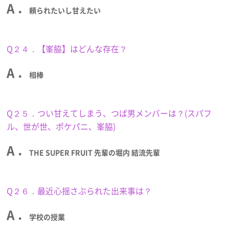
A ．
頼られたいし甘えたい
Q２４．【峯脇】はどんな存在？
A ．
相棒
Q２５．つい甘えてしまう、つば男メンバーは？(スパフ
ル、世が世、ポケパニ、峯脇)
A ．
THE SUPER FRUIT 先輩の堀内 結流先輩
Q２６．最近心揺さぶられた出来事は？
A ．
学校の授業