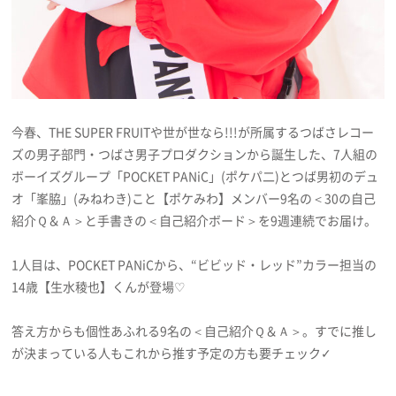
プライバシーポリシー
利用規約
お問い合わせ
今春、THE SUPER FRUITや世が世なら!!!が所属するつばさレコー
ズの男子部門・つばさ男子プロダクションから誕生した、7人組の
ボーイズグループ「POCKET PANiC」(ポケパ二)とつば男初のデュ
オ「峯脇」(みねわき)こと【ポケみわ】メンバー9名の＜30の自己
紹介Ｑ＆Ａ＞と手書きの＜自己紹介ボード＞を9週連続でお届け。
1人目は、POCKET PANiCから、“ビビッド・レッド”カラー担当の
14歳【生水稜也】くんが登場♡
答え方からも個性あふれる9名の＜自己紹介Ｑ＆Ａ＞。すでに推し
が決まっている人もこれから推す予定の方も要チェック✓