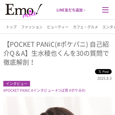
LINE友だち追加 >
トップ
ファッション
ビューティー
カフェ・グルメ
エンタ
トップ
【POCKET PANiC(#ポケパニ) 自己紹
介Q＆A】生水稜也くんを30の質問で
ファッション
徹底解剖！
ビューティー
2025.8.3
カフェ・グルメ
インタビュー
POCKET PANiC
インタビュー
つば男
ポケみわ
エンタメ
ライフスタイル