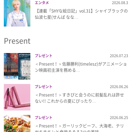
エンタメ
2026.08.3
【連載「SHYな絵日記」vol.31】シャイブラックの
仙波七星(せんば なな…
Present
プレゼント
2026.07.23
＜Present！＞佐藤勝利(timelesz)がアニメーショ
ン映画初主演を務める…
プレゼント
2026.06.26
＜Present！＞すきぴと会うのに前髪乱れは許せ
ない!! これからの夏にぴったり…
プレゼント
2026.06.25
＜Present！＞ガーリックビーフ、大海老、テリ
ヤキチキンと食欲そそる3つの美味…