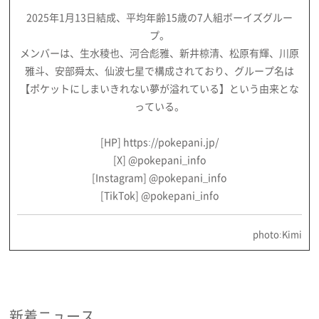
2025年1月13日結成、平均年齢15歳の7人組ボーイズグルー
プ。
メンバーは、生水稜也、河合彪雅、新井椋清、松原有輝、川原
雅斗、安部舜太、仙波七星で構成されており、グループ名は
【ポケットにしまいきれない夢が溢れている】という由来とな
っている。
[HP]
https://pokepani.jp/
[X]
@pokepani_info
[Instagram]
@pokepani_info
[TikTok]
@pokepani_info
photo:Kimi
新着ニュース