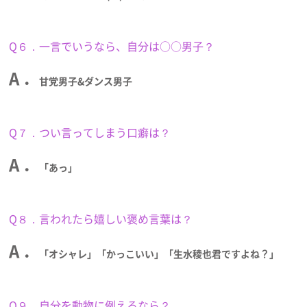
Q６．一言でいうなら、自分は○○男子？
A ．
甘党男子&ダンス男子
Q７．つい言ってしまう口癖は？
A ．
「あっ」
Q８．言われたら嬉しい褒め言葉は？
A ．
「オシャレ」「かっこいい」「生水稜也君ですよね？」
Q９．自分を動物に例えるなら？