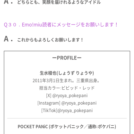
A ．
どちらとも、笑顔を届けれるようなアイドル
Q３０．Emo!miu読者にメッセージをお願いします！
A ．
これからもよろしくお願いします！
ーPROFILEー
生水稜也(しょうず りょうや)
2011年3月1日生まれ。三重県出身。
担当カラー:ビビッド・レッド
[X]
@ryoya_pokepani
[Instagram]
@ryoya_pokepani
[TikTok]
@ryoya_pokepani
POCKET PANiC (ポケットパニック／通称:ポケパニ)