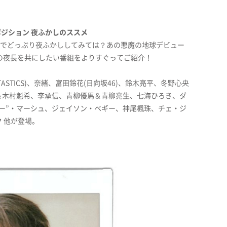
ポジション 夜ふかしのススメ
Vでどっぷり夜ふかししてみては？あの悪魔の地球デビュー
の夜長を共にしたい番組をよりすぐってご紹介！
ASTICS)、奈緒、富田鈴花(日向坂46)、鈴木亮平、冬野心央
＆木村魁希、李承信、青柳優馬＆青柳亮生、七海ひろき、ダ
ー”・マーシュ、ジェイソン・ベギー、神尾楓珠、チェ・ジ
 他が登場。