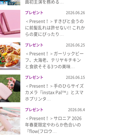
画初主演を務める…
プレゼント
2026.06.26
＜Present！＞すきぴと会うの
に前髪乱れは許せない!! これか
らの夏にぴったり…
プレゼント
2026.06.25
＜Present！＞ガーリックビー
フ、大海老、テリヤキチキン
と食欲そそる3つの美味…
プレゼント
2026.06.15
＜Present！＞手のひらサイズ
カメラ『instax Pal™』とスマ
ホプリンタ…
プレゼント
2026.06.4
＜Present！＞サロニア 2026
年春夏限定やわらか色合いの
『flow(フロウ…