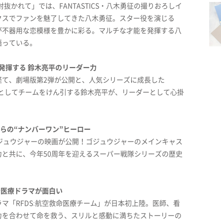
抜かれて」では、FANTASTICS・八木勇征の撮りおろしイ
クスでファンを魅了してきた八木勇征。スター役を演じる
が不器用な恋模様を豊かに彩る。マルチな才能を発揮する八
語っている。
で発揮する 鈴木亮平のリーダー力
経て、劇場版第2弾が公開と、人気シリーズに成長した
主演としてチームをけん引する鈴木亮平が、リーダーとして心掛
らの“ナンバーワン”ヒーロー
ジュウジャーの映画が公開！ゴジュウジャーのメインキャス
と共に、今年50周年を迎えるスーパー戦隊シリーズの歴史
発医療ドラマが面白い
マ「RFDS:航空救命医療チーム」が日本初上陸。医師、看
力を合わせて命を救う、スリルと感動に満ちたストーリーの