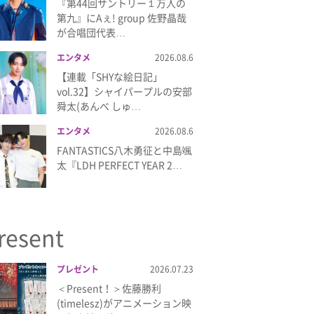
『第44回サントリー１万人の
第九』にAぇ! group 佐野晶哉
が合唱団代表…
エンタメ
2026.08.6
【連載「SHYな絵日記」
vol.32】シャイパープルの安部
舜太(あんべ しゅ…
エンタメ
2026.08.6
FANTASTICS八木勇征と中島颯
太『LDH PERFECT YEAR 2…
resent
プレゼント
2026.07.23
＜Present！＞佐藤勝利
(timelesz)がアニメーション映