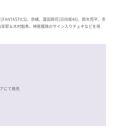
ANTASTICS)、奈緒、富田鈴花(日向坂46)、鈴木亮平、冬
森茉耶＆木村魁希、神尾楓珠のサイン入りチェキなどを用
トアにて発売