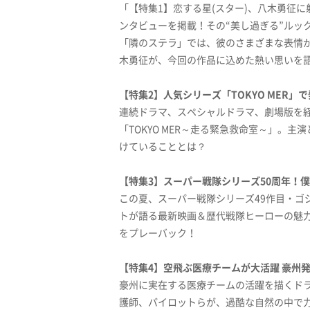
「【特集1】恋する星(スター)、八木勇征に射
ンタビューを掲載！その“美し過ぎる”ルッ
「隣のステラ」では、彼のさまざまな表情
木勇征が、今回の作品に込めた熱い思いを
【特集2】人気シリーズ「TOKYO MER」
連続ドラマ、スペシャルドラマ、劇場版を
「TOKYO MER～走る緊急救命室～」。
けていることとは？
【特集3】スーパー戦隊シリーズ50周年！僕
この夏、スーパー戦隊シリーズ49作目・ゴ
トが語る最新映画＆歴代戦隊ヒーローの魅力
をプレーバック！
【特集4】空飛ぶ医療チームが大活躍 豪州
豪州に実在する医療チームの活躍を描くドラ
護師、パイロットらが、過酷な自然の中で