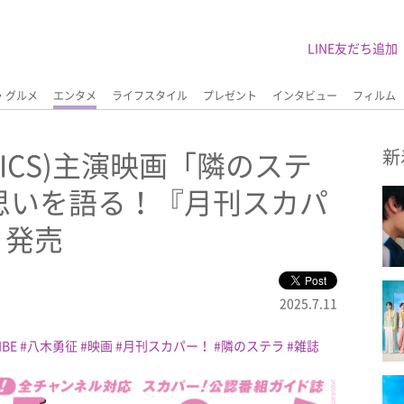
LINE友だち追加
・グルメ
エンタメ
ライフスタイル
プレゼント
インタビュー
フィルム
TICS)主演映画「隣のステ
新
思いを語る！『月刊スカパ
』発売
2025.7.11
IBE
八木勇征
映画
月刊スカパー！
隣のステラ
雑誌