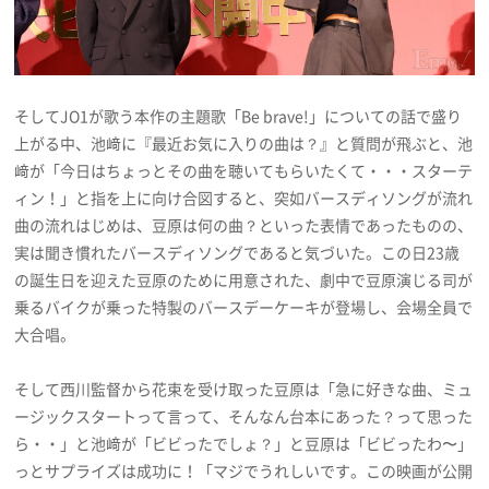
そしてJO1が歌う本作の主題歌「Be brave!」についての話で盛り
上がる中、池﨑に『最近お気に入りの曲は？』と質問が飛ぶと、池
﨑が「今日はちょっとその曲を聴いてもらいたくて・・・スターテ
ィン！」と指を上に向け合図すると、突如バースディソングが流れ
曲の流れはじめは、豆原は何の曲？といった表情であったものの、
実は聞き慣れたバースディソングであると気づいた。この日23歳
の誕生日を迎えた豆原のために用意された、劇中で豆原演じる司が
乗るバイクが乗った特製のバースデーケーキが登場し、会場全員で
大合唱。
そして西川監督から花束を受け取った豆原は「急に好きな曲、ミュ
ージックスタートって言って、そんなん台本にあった？って思った
ら・・」と池﨑が「ビビったでしょ？」と豆原は「ビビったわ〜」
っとサプライズは成功に！「マジでうれしいです。この映画が公開