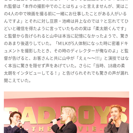
れ監督は「本作の撮影中でのことはちょっと言えませんが、実はこ
の4人の中で映画を撮る前に一緒にお仕事したことがある人がいる
んですよ」とそれに対し豆原・池﨑は井上なのでは？と忘れててひ
どいと確信を得たように言っていたものの実は「柔太朗くんです」
と監督から告げられると山中は本当に記憶になかったようで、驚き
のあまり後退りしていた。「M!LKが5人体制になった時に密着ドキ
ュメントを撮影したとき、その時のディレクターが俺なのよ」と監
督が告げると、お客さんと共に山中が「えぇ〜〜!!!」と演技ではな
く本当に驚きを隠せず声をあげていた。さらに「当時、18歳の柔
太朗をインタビューしてる！」と告げられそれでも驚きの声が漏れ
聞こえていた。