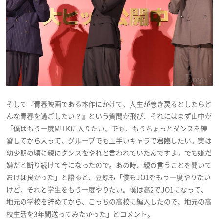
そして『青春映画である本作にかけて、人生が巻き戻るとしたらど
んな青春を過ごしたい？』という質問が飛び、それにはまず山中が
「僕はもう一度M!LKに入りたい。でも、もうちょっとダンスを練
習してから入って、グループでも上手いキャラで君臨したい。実は
幼少期の頃に親にダンスをやれと言われていたんですよ。でも嫌だ
嫌だと断り続けて今になったので。あの時、親の言うことを聞いて
おけば良かった」と語ると、豆原も「僕もJO1をもう一度やりたい
けど、それと学生をもう一度やりたい。僕は高2でJO1になって、
地元の学校を辞めてから、こっちの高校に編入したので、地元の高
校生活を3年間送ってみたかった」とコメント。