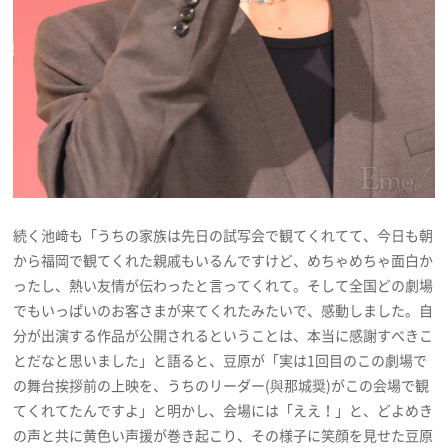
続く池﨑も「うちの家族は先日の試写会で観てくれてて、今日も朝
から福岡で観てくれた親戚もいるんですけど、めちゃめちゃ面白か
ったし、熱い友情が伝わったと言ってくれて。そして全国どの劇場
でもいっぱいのお客さまが来てくれたみたいで、感動しました。自
分が出演する作品が公開されるということは、本当に感謝すべきこ
とだなと思いました」と語ると、豆原が「実は1回目のこの劇場で
の舞台挨拶前の上映を、うちのリーダー(與那城奨)がこの会場で観
てくれてたんですよ」と明かし、会場には「ええ！」と、どよめき
の声と共に黄色い声援が巻き起こり、その様子に笑顔を見せた豆原