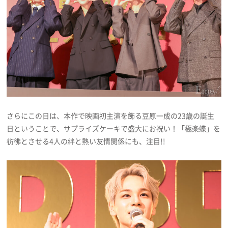
さらにこの日は、本作で映画初主演を飾る豆原一成の23歳の誕生
日ということで、サプライズケーキで盛大にお祝い！「極楽蝶」を
彷彿とさせる4人の絆と熱い友情関係にも、注目!!