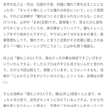
本作の主人公・司は、伝説の不良、村越に憧れて家を出ることとな
ったが、「キャスト陣にとっての憧れの存在について」という質問
も。それには池﨑が「憧れはつくると超えられないからな」とおど
けつつも、山中が「まめ(豆原)です。筋骨隆々で、見るたびに身体
がでかくなってっていうか、体が締まっていってて。僕もトレーニ
ングをやり始めたんですけど、やりはじめて分かるまめの凄さ。食
事管理もしてて、憧れです」と言うと豆原がその言葉に嬉しさのあ
まり「一緒にトレーニング行こうよ！」と山中を誘う場面も。
井上は「僕もこの3人です。実はさっきの舞台挨拶ですごい汗をか
いていたんですよ。そしたらプロは汗すらも流さないんだと言われ
て。だから今回は耐えて、頑張っています」とコメントするも、池
﨑が「じんわりと汗をかいているけどね」とツッコみ、会場は大笑
い。
そんな池﨑は「僕もこの3人です。僕は(井上)想良くんと逆で、め
っちゃ冷え性で、足先がキンキンに冷えているんですよ。だから代
謝が良くなりたい」と語ると、豆原が「それは足トレをやってくだ