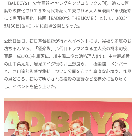
「BADBOYS」(少年画報社 ヤングキングコミックス刊)。過去に何
プライバシーポリシー
度も映像化されてきた時代を超えて愛される大人気漫画が東映配給
利用規約
にて実写映画化！映画【BADBOYS -THE MOVIE-】として、2025年
5月30日(金)についに劇場公開となった。
お問い合わせ
公開日当日、初日舞台挨拶が行われイベントには、裕福な家庭のお
坊ちゃんから、「極楽蝶」八代目トップとなる主人公の桐木司役、
豆原一成(JO1)を筆頭に、川中陽二役の池﨑理人(INI)、中村寿雄役
の山中柔太朗、岩見エイジ役の井上想良ら、「極楽蝶」メンバー
と、西川達郎監督が集結！ついに公開を迎えた率直な心境や、作品
の見どころ、初めて明かされる撮影の裏話などを存分に語り尽く
し、イベントを盛り上げた。