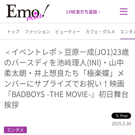
LINE友だち追加 >
トップ
ファッション
ビューティー
カフェ・グルメ
エンタ
トップ
＜イベントレポ＞豆原⼀成(JO1)23歳
のバースディを池﨑理人(INI)・山中
ファッション
柔太朗・井上想良たち「極楽蝶」メ
ビューティー
ンバーにサプライズでお祝い！映画
『BADBOYS -THE MOVIE-』初日舞台
カフェ・グルメ
挨拶
エンタメ
2025.5.30
エンタメ
ライフスタイル