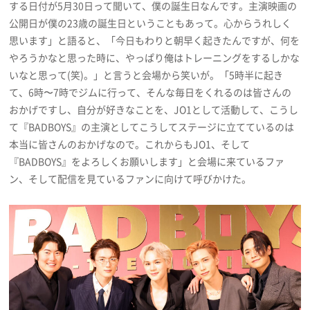
する日付が5月30日って聞いて、僕の誕生日なんです。主演映画の
公開日が僕の23歳の誕生日ということもあって。心からうれしく
思います」と語ると、「今日もわりと朝早く起きたんですが、何を
やろうかなと思った時に、やっぱり俺はトレーニングをするしかな
いなと思って(笑)。」と言うと会場から笑いが。「5時半に起き
て、6時〜7時でジムに行って、そんな毎日をくれるのは皆さんの
おかげですし、自分が好きなことを、JO1として活動して、こうし
て『BADBOYS』の主演としてこうしてステージに立てているのは
本当に皆さんのおかげなので。これからもJO1、そして
『BADBOYS』をよろしくお願いします」と会場に来ているファ
ン、そして配信を見ているファンに向けて呼びかけた。