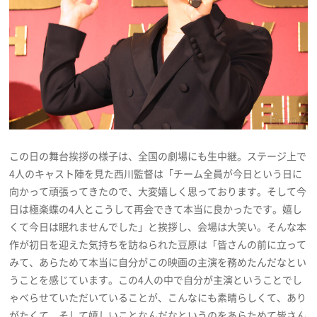
この日の舞台挨拶の様子は、全国の劇場にも生中継。ステージ上で
4人のキャスト陣を見た西川監督は「チーム全員が今日という日に
向かって頑張ってきたので、大変嬉しく思っております。そして今
日は極楽蝶の4人とこうして再会できて本当に良かったです。嬉し
くて今日は眠れませんでした」と挨拶し、会場は大笑い。そんな本
作が初日を迎えた気持ちを訪ねられた豆原は「皆さんの前に立って
みて、あらためて本当に自分がこの映画の主演を務めたんだなとい
うことを感じています。この4人の中で自分が主演ということでし
ゃべらせていただいていることが、こんなにも素晴らしくて、あり
がたくて、そして嬉しいことなんだなというのをあらためて皆さん