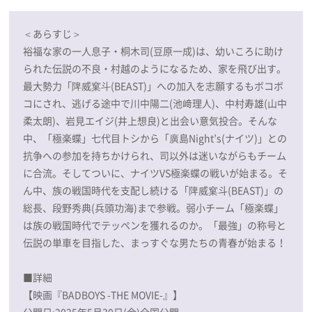
＜あらすじ＞
裕福な家の一人息子・桐木司(豆原一成)は、幼いころに助け
られた伝説の不良・村越のようになるため、家を飛び出す。
最大勢力「陴威窠⽃(BEAST)」への加入を志願するもボコボ
コにされ、逃げる途中で川中陽二(池﨑理人)、中村寿雄(山中
柔太朗)、岩見エイジ(井上想良)と出会い意気投合。そんな
中、「極楽蝶」七代目トシから「廣島Night’s(ナイツ)」との
抗争への参加を持ちかけられ、司以外は迷いながらもチーム
に合流。そしてついに、ナイツVS極楽蝶の戦いが始まる。そ
ん中、族の戦国時代を支配し続ける「陴威窠斗(BEAST)」の
総長、段野秀典(兵頭功海)まで参戦。弱小チーム「極楽蝶」
は族の戦国時代でテッペンを獲れるのか。「最強」の称号と
伝説の単車を目指した、まっすぐな男たちの青春が始まる！
■詳細
【映画『BADBOYS -THE MOVIE-』】
公開日:2025年5月30日(金)全国公開