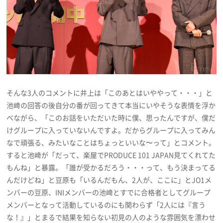
そんな3人のコメントに井上は「このあとはいややって・・・」と
池﨑の回答の後自分の番が回ってきて本当にいやそうな表情を浮か
べながら、「このお話をいただいた時に僕、思ったんですが、僕だ
けグループに入っていないんですよ。だからグループに入ってみん
なで頑張る、みたいなことはちょっといいな〜って」とコメント。
すると池﨑が「だって、楽屋でPRODUCE 101 JAPAN見てくれてた
もんね」と暴露。「誰が受かるだろう・・・って、もう決まってる
んだけどね」と豆原も「いるんだもん、2人が、ここに」とJO1メ
ンバーの豆原、INIメンバーの池﨑とすでに合格者としてグループ
メンバーとなって活動しているのにも関わらず「2人には『言う
な！』」とまるで結果を知らない初見の人のような雰囲気を漂わせ