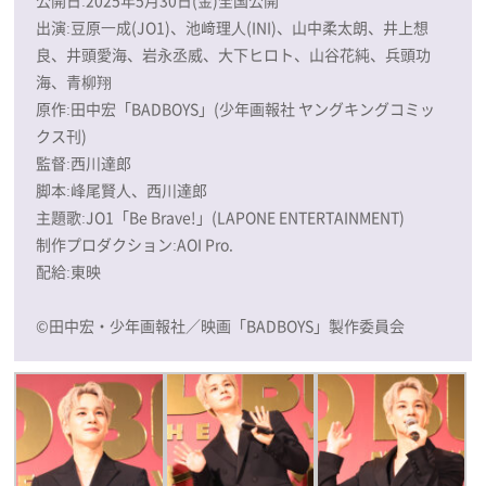
出演:豆原⼀成(JO1)、池﨑理⼈(INI)、山中柔太朗、井上想
良、井頭愛海、岩永丞威、大下ヒロト、山谷花純、兵頭功
海、青柳翔
原作:田中宏「BADBOYS」(少年画報社 ヤングキングコミッ
クス刊)
監督:西川達郎
脚本:峰尾賢人、西川達郎
主題歌:JO1「Be Brave!」(LAPONE ENTERTAINMENT)
制作プロダクション:AOI Pro.
配給:東映
©田中宏・少年画報社／映画「BADBOYS」製作委員会