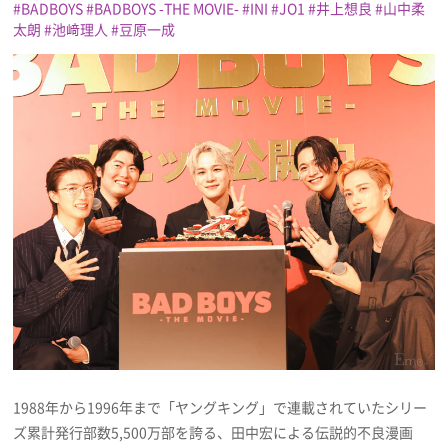
BADBOYS
BADBOYS -THE MOVIE-
INI
JO1
井上想良
山中柔
太朗
池﨑理人
豆原一成
プレゼント
インタビュー
フィルム
Emoメン
ランキング
Emo!miuとは？
1988年から1996年まで「ヤングキング」で連載されていたシリー
免責事項
ズ累計発行部数5,500万部を誇る、田中宏による伝説的不良漫画