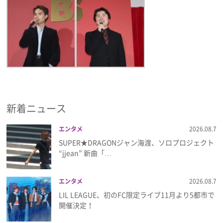
新着ニュース
エンタメ
2026.08.7
SUPER★DRAGONジャン海渡、ソロプロジェクト
“jjean” 新曲「…
エンタメ
2026.08.7
LIL LEAGUE、初のFC限定ライブ11月より5都市で
開催決定！