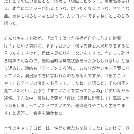
た」とその思いを語ると、池﨑も「映画にピッタリ。疾走感あふれ
る、本当にエナジーが出るような、戦いたくなるような、すてきな
曲。歌詞も司らしいなと思って。カッコいいですよね」としみじみ
語った。
そんなキャスト陣が、「本作で演じた役柄が自分に与えた影響
は？」という質問に、まずは豆原が「僕は先ほど人見知りをすると
言ったんですけど、司は人見知りをしないんですよ。当たって砕け
ろ精神の司なので、撮影当時は無敵状態だったかもしれない」と振
り返ると、池﨑も「ライブをする時に、あおりがヤンキー言葉にな
っていた。演出家の方に言われたのもあるんですが、『出てこい
や！』とライブの演出でも言ってましたね」と語ると、その様子を
見ていたという豆原も「すごいことを言ってたよね」と笑いながら
述懐。そんな中、最後に兵頭が「僕は（役柄に影響して）孤高にケ
ンカをしまくっていたらマズいので、普段通りやさしく生きてま
す」と返答し、会場を沸かせた。
本作のキャッチコピーは「仲間が俺たちを強くした」にかけて、登