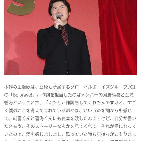
本作の主題歌は、豆原も所属するグローバルボーイズグループJO1
の「Be brave!」。作詞を担当したのはメンバーの河野純喜と金城
碧海ということで、「ふたりが作詞をしてくれたんですけど、すご
く僕のことを考えてくれているのかな、というのを詞からも感じ
て。純喜くんと碧海くんにも台本を渡したんですけど、自分が書い
たメモや、そのストーリーなんかを見てくれて。それが詞になって
いたので、愛を感じましたし、歌っていた時も気持ちがこもりまし