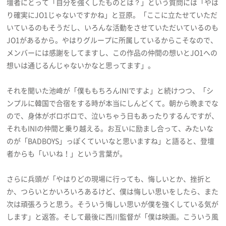
壇者にとって「自分を強くしたものとは？」という質問には「やは
り確実にJO1じゃないですかね」と豆原。「ここに立たせていただ
いているのもそうだし、いろんな活動をさせていただいているのも
JO1があるから。やはりグループに所属しているからこそなので、
メンバーには感謝をしてますし、この作品の仲間の想いとJO1への
想いは通じるんじゃないかなと思ってます」。
それを聞いた池﨑が「僕ももちろんINIですよ」と続けつつ、「シ
ンプルに韓国で合宿をする時が本当にしんどくて。朝から晩までな
ので、身体がボロボロで、泣いちゃう日もあったりするんですが、
それもINIの仲間と乗り越える。お互いに励まし合って、みたいな
のが「BADBOYS」っぽくていいなと思いますね」と語ると、登壇
者からも「いいね！」という言葉が。
さらに兵頭が「やはりどの現場に行っても、悔しいとか、挫折と
か、つらいとかいろいろあるけど、僕は悔しい思いをしたら、また
次は頑張ろうと思う。そういう悔しい思いが僕を強くしている気が
します」と返答。そして最後に西川監督が「僕は映画。こういう風