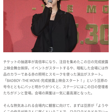
チケットの抽選率が高倍率になり、注目を集めたこの日の完成披露
上映会舞台挨拶。イベントがスタートするや、暗転した会場には作
品のカラーである赤の照明とスモークを使った演出がスタート。
「BADBOY -THE MOVIE-完成披露上映会スタート！」という豆原の
号令とともにパッと明かりがつくと、ステージにはこの日の登壇者
たちがドンと登場。会場の興奮は一気に最高潮となった。
そんな熱気あふれる会場内に観客に向けて、まずは豆原が「ようや
くこの作品が皆さんに届くということで、ワクワクドキドキでいっ