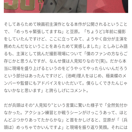
そしてあらためて映画初主演作となる本作が公開されるということ
で、「めっちゃ緊張してますね」と豆原。「ちょうど1年前に撮影
をしていたんですけど、ここに立ってみて、ようやく自分が主演を
務めたんだなということをあらためて実感しました」としみじみ語
るも、主演として挑んだ撮影現場について「僕のファンの方ならご
存じかと思うんですが、なんせ僕は人見知りなので(笑)。だから本
当に現場を盛り上げるというのをどうやってやったらいいんだろう
という部分はあったんですけど、(池﨑)理人をはじめ、極楽蝶のメ
ンバーや監督にもアドバイスをいただいて。僕らしくできたんじゃ
ないかなと思います」と誇らしげにコメント。
だが兵頭はその“人見知り”という言葉に驚いた様子で「全然気付か
なかった。アクション練習とか戦うシーンがけっこうあって、ほと
んどぶつかりあってたからかな」と首をかしげると、豆原が「（兵
頭は）めっちゃでかいんですよ」と現場を振り返り笑顔。それには