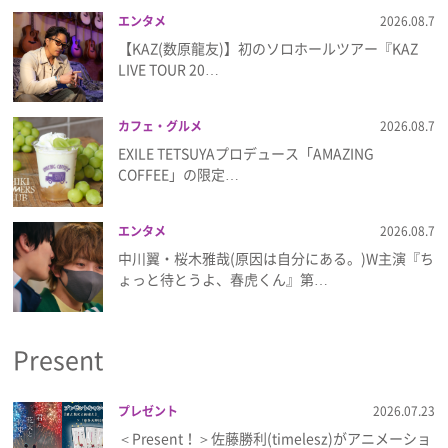
エンタメ
2026.08.7
【KAZ(数原龍友)】初のソロホールツアー『KAZ
LIVE TOUR 20…
カフェ・グルメ
2026.08.7
EXILE TETSUYAプロデュース「AMAZING
COFFEE」の限定…
エンタメ
2026.08.7
中川翼・桜木雅哉(原因は自分にある。)W主演『ち
ょっと待とうよ、春虎くん』第…
Present
プレゼント
2026.07.23
＜Present！＞佐藤勝利(timelesz)がアニメーショ