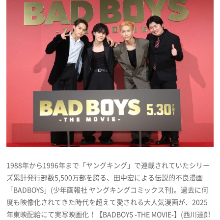
プレゼント
インタビュー
フィルム
Emoメン
ランキング
1988年から1996年まで「ヤングキング」で連載されていたシリー
ズ累計発行部数5,500万部を誇る、田中宏による伝説的不良漫画
Emo!miuとは？
「BADBOYS」(少年画報社 ヤングキングコミックス刊)。過去に何
度も映像化されてきた時代を超えて愛される大人気漫画が、2025
免責事項
年東映配給にて実写映画化！【BADBOYS -THE MOVIE-】(西川達郎