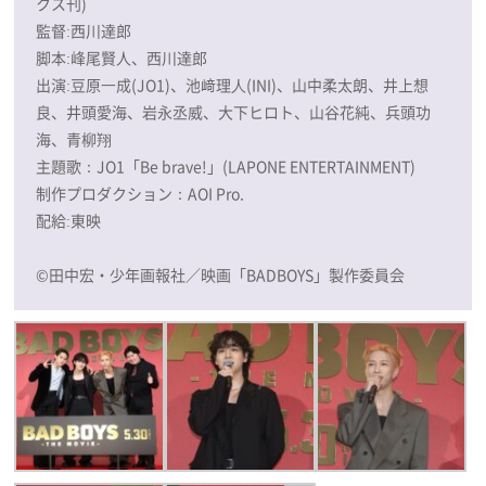
クス刊)
監督:西川達郎
脚本:峰尾賢人、西川達郎
出演:豆原⼀成(JO1)、池﨑理⼈(INI)、山中柔太朗、井上想
良、井頭愛海、岩永丞威、大下ヒロト、山谷花純、兵頭功
海、青柳翔
主題歌：JO1「Be brave!」(LAPONE ENTERTAINMENT)
制作プロダクション：AOI Pro.
配給:東映
©田中宏・少年画報社／映画「BADBOYS」製作委員会