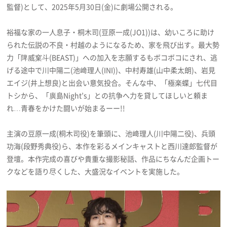
監督)として、2025年5月30日(金)に劇場公開される。
プライバシーポリシー
利用規約
裕福な家の一人息子・桐木司(豆原一成(JO1))は、幼いころに助け
られた伝説の不良・村越のようになるため、家を飛び出す。最大勢
お問い合わせ
力「陴威窠⽃(BEAST)」への加入を志願するもボコボコにされ、逃
げる途中で川中陽二(池﨑理人(INI))、中村寿雄(山中柔太朗)、岩見
エイジ(井上想良)と出会い意気投合。そんな中、「極楽蝶」七代目
トシから、「廣島Night’s」との抗争へ力を貸してほしいと頼ま
れ…青春をかけた闘いが始まるーー!!
主演の豆原一成(桐木司役)を筆頭に、池﨑理人(川中陽二役)、兵頭
功海(段野秀典役)ら、本作を彩るメインキャストと西川達郎監督が
登壇。本作完成の喜びや貴重な撮影秘話、作品にちなんだ企画トー
クなどを語り尽くした、大盛況なイベントを実施した。