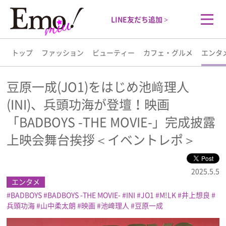
LINE友だち追加 >
トップ
ファッション
ビューティー
カフェ・グルメ
エンタ
トップ
豆原一成(JO1)をはじめ池﨑理人
(INI)、兵頭功海が登壇！映画
ファッション
「BADBOYS -THE MOVIE-」完成披露
ビューティー
上映会舞台挨拶＜イベントレポ＞
カフェ・グルメ
2025.5.5
エンタメ
エンタメ
BADBOYS
BADBOYS -THE MOVIE-
INI
JO1
M!LK
井上想良
兵頭功海
山中柔太朗
映画
池﨑理人
豆原一成
ライフスタイル