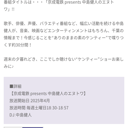
番組タイトルは・・・「京成電鉄 presents 中島健人のエヌト
プライバシーポリシー
ワ」!!
利用規約
歌手、俳優、声優、バラエティ番組など、幅広い活動を続ける中島
お問い合わせ
健人が、音楽、映画などエンターティンメントはもちろん、千葉の
情報まで！今感じることを“ありのままの素のケンティー”で喋りつ
くす約30分間！
週末の夕暮れどき、ここでしか聴けない“ケンティー”ショーお楽し
みに♪
■詳細
【京成電鉄 presents 中島健人のエヌトワ】
放送開始日:2025年4月
放送時間:毎週土曜日18:30-18:57
DJ:中島健人