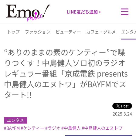
LINE友だち追加 >
トップ
ファッション
ビューティー
カフェ・グルメ
エンタ
トップ
“ありのままの素のケンティー”で喋
りつくす！中島健人ソロ初のラジオ
ファッション
レギュラー番組「京成電鉄 presents
ビューティー
中島健人のエヌトワ」がBAYFMでス
タート!!
カフェ・グルメ
2025.3.24
エンタメ
エンタメ
BAYFM
ケンティー
ラジオ
中島健人
中島健人のエヌトワ
ライフスタイル