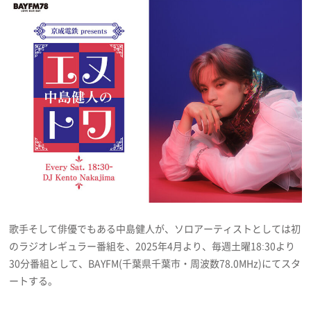
プレゼント
インタビュー
フィルム
Emoメン
ランキング
歌手そして俳優でもある中島健人が、ソロアーティストとしては初
のラジオレギュラー番組を、2025年4月より、毎週土曜18:30より
Emo!miuとは？
30分番組として、BAYFM(千葉県千葉市・周波数78.0MHz)にてスタ
ートする。
免責事項