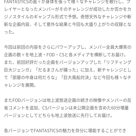
FANTASTICSの面々が身体を張って様々なチャレンジを敢行し、プ
プライバシーポリシー
レイヤーとなったメンバーがそのチャレンジが成功したか否かをカ
ジノスタイルのギャンブル形式で予想。奇想天外なチャレンジや斬
利用規約
新な企画内容、そして意外な結果と今回も大盛り上がりの収録とな
お問い合わせ
った。
今回は前回の内容をさらにパワーアップし、メンバー全員大爆笑の
企画の数々を地上波・FOD・CSと各メディアを横断してお届け。
また、前回好評だった企画をバージョンアップした「リフティング
巨大ジェンガ」「だるまさんが踊った」に加え、新チャレンジとし
て「部屋の中身は何だろな」「巨大風船対決」など今回も様々なチ
ャレンジを展開。
またFODバージョンは地上波放送企画の続きの映像やメンバーの反
省コメントを追加、CSバージョンは未公開企画を含めた60分増量
バージョンとしてどちらも地上波放送に先行してお届け。
各バージョンでFANTASTICSの魅力を存分に堪能することができ