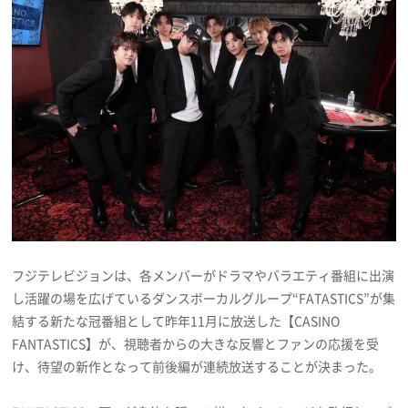
プレゼント
インタビュー
フィルム
Emoメン
ランキング
フジテレビジョンは、各メンバーがドラマやバラエティ番組に出演
し活躍の場を広げているダンスボーカルグループ“FATASTICS”が集
結する新たな冠番組として昨年11月に放送した【CASINO
Emo!miuとは？
FANTASTICS】が、視聴者からの大きな反響とファンの応援を受
け、待望の新作となって前後編が連続放送することが決まった。
免責事項