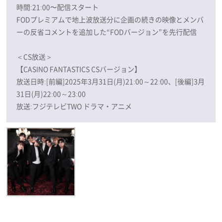
時間:21:00〜配信スタート
FODプレミアムで地上波放送分に企画の続きの映像とメンバ
ーの反省コメントを追加した“FODバージョン”を先行配信
＜CS放送＞
【CASINO FANTASTICS CSバージョン】
放送日時:[前編]2025年3月31日(月)21:00～22:00、[後編]3月
31日(月)22:00～23:00
放送:フジテレビTWO ドラマ・アニメ