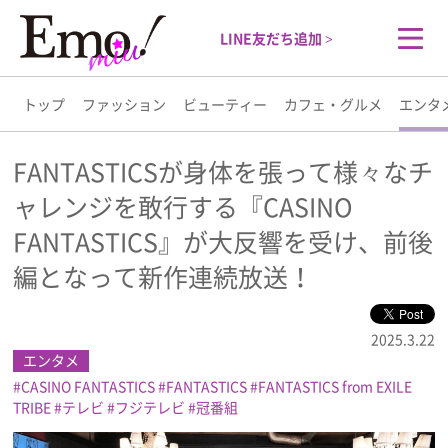
LINE友だち追加 >
トップ
ファッション
ビューティー
カフェ・グルメ
エンタ
トップ
FANTASTICSが身体を張って様々なチ
ャレンジを敢行する『CASINO
ファッション
FANTASTICS』が大反響を受け、前後
ビューティー
編となって新作連続放送！
カフェ・グルメ
2025.3.22
エンタメ
エンタメ
CASINO FANTASTICS
FANTASTICS
FANTASTICS from EXILE
TRIBE
テレビ
フジテレビ
冠番組
ライフスタイル