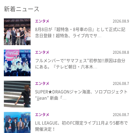
新着ニュース
エンタメ
2026.08.9
8月8日が『超特急・8号車の日』として正式に記
念日登録！超特急、ライブ内でサ…
エンタメ
2026.08.8
フルメンバーで“サマフェス”初参加!!原因は自分
にある。『テレビ朝日・六本木…
エンタメ
2026.08.7
SUPER★DRAGONジャン海渡、ソロプロジェクト
“jjean” 新曲「…
エンタメ
2026.08.7
LIL LEAGUE、初のFC限定ライブ11月より5都市で
開催決定！