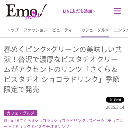
LINE友だち追加 >
トップ
ファッション
ビューティー
カフェ・グルメ
エンタ
トップ
春めくピンク×グリーンの美味しい共
演！贅沢で濃厚なピスタチオクリー
ファッション
ムがアクセントのリンツ「さくら＆
ビューティー
ピスタチオ ショコラドリンク」季節
限定で発売
カフェ・グルメ
2025.3.14
エンタメ
カフェ・グルメ
Lindt
さくら
ショコラ
ショコラドリンク
スイーツ
チョコレ
ライフスタイル
ート
ドリンク
ピスタチオ
リンツ