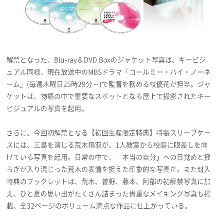
解禁となった、Blu-ray＆DVD Boxのジャケット写真は、キービジ
ュアル同様、現在放送中のMBSドラマ「コールミー・バイ・ノーネ
ーム」(毎週木曜日25時29分～)で監督を務める枝優花が担当。ジャ
ケットは、物語の中で重要なスポットとなる屋上で撮影されたキー
ビジュアルの写真を起用。
さらに、今回初解禁となる【初回生産限定特典】特製スリーブケー
スには、三島を演じる荒木飛羽が、1人教室から校庭に眼差しを向
けている写真を起用。日常の中で、「本当の自分」への目覚めと揺
らぎが入り混じった荒木の表情を捉えた印象的な写真だ。また封入
特典のブックレットは、荒木、曽野、藤本、阿部の初解禁写真に加
え、ひと夏の思い出がたくさん詰まった貴重なメイキング写真も掲
載、全32ページのボリューム満点な作品に仕上がっている。