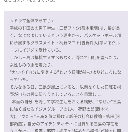
＜ドラマ全体あらすじ＞
平成のド田舎の男子学生・三島フトシ(荒木飛羽)は、髪が長
く、なよなよしているという理由から、バスケットボール部
に所属するクラスメイト・桐野マコト(曽野舜太)率いるグル
ープにイジメを受けている。
しかし三島は抵抗するすべもなく、隠れて口紅を塗ったり、
女性ものの服を着たり、
“カワイイ自分に変身する”という日課が心のよりどころにな
っていた。
そんなある日、三島が屋上にいると、以前なくした口紅を桐
野が自らの唇に塗ろうとしていることを目撃し…。
“本当の自分”を隠して学校生活をおくる桐野、“なぜか”三島
に強く当たるイジメグループの1人・夢野太郎(藤本洸
大)、“やたら”三島を気に掛ける新任の社会科教諭・柳田(阿
部顕嵐)。自分のアイデンティティに目覚める三島の存在を
きっかけに、桐野・夢野・柳田の“秘めたる感情”が徐々に明