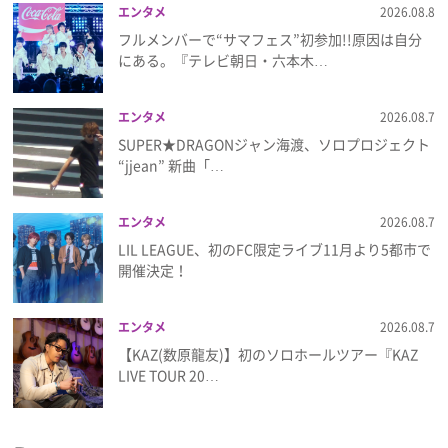
エンタメ
2026.08.8
フルメンバーで“サマフェス”初参加!!原因は自分
にある。『テレビ朝日・六本木…
エンタメ
2026.08.7
SUPER★DRAGONジャン海渡、ソロプロジェクト
“jjean” 新曲「…
エンタメ
2026.08.7
LIL LEAGUE、初のFC限定ライブ11月より5都市で
開催決定！
エンタメ
2026.08.7
【KAZ(数原龍友)】初のソロホールツアー『KAZ
LIVE TOUR 20…