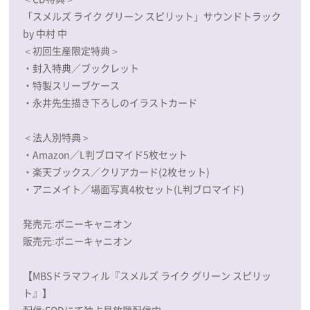
「スメルズ ライク グリーン スピリット」サウンドトラック
by 中村 中
＜初回生産限定特典＞
・封入特典／ブックレット
・特製スリーブケース
・永井先生描き下ろしのイラストカード
＜法人別特典＞
・Amazon／L判ブロマイド5枚セット
・楽天ブックス／クリアカード(2枚セット)
・アニメイト／場面写真4枚セット(L判ブロマイド)
発売元:ポニーキャニオン
販売元:ポニーキャニオン
【MBSドラマフィル『スメルズ ライク グリーン スピリッ
ト』】
配信:FODにて独占見放題配信中