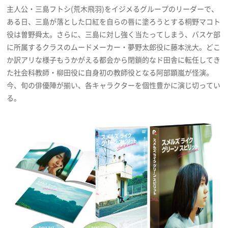
主人公・三島フトシ(荒木飛羽)をイジメるグループのリーダーで、
ある日、三島が落とした口紅を自らの唇に塗ろうとする桐野マコト
役は曽野舜太。さらに、三島に対し強く当たってしまう、バスケ部
に所属するクラスのムードメーカー・夢野太郎役に藤本洸大。どこ
か訳アリな様子もうかがえる都会から閉鎖的なド田舎に転任してき
た社会科教師・柳田役に自身初の教師役となる阿部顕嵐が怪演。
今、旬の俳優陣が揃い、各キャラクターを個性豊かに演じ切ってい
る。