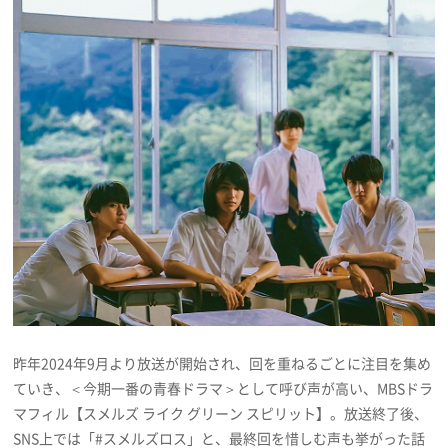
プレゼント
インタビュー
フィルム
Emoメン
ランキング
昨年2024年9月より放送が開始され、回を重ねるごとに注目を集め
Emo!miuとは？
ていき、＜今期一番の青春ドラマ＞として呼び声が高い、MBSドラ
マフィル【スメルズ ライク グリーン スピリット】。放送終了後、
免責事項
SNS上では「#スメルズロス」と、最終回を惜しむ声も挙がった話