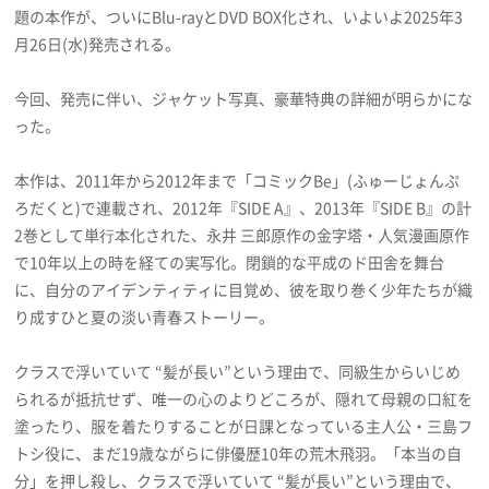
題の本作が、ついにBlu-rayとDVD BOX化され、いよいよ2025年3
プライバシーポリシー
月26日(水)発売される。
利用規約
今回、発売に伴い、ジャケット写真、豪華特典の詳細が明らかにな
お問い合わせ
った。
本作は、2011年から2012年まで「コミックBe」(ふゅーじょんぷ
ろだくと)で連載され、2012年『SIDE A』、2013年『SIDE B』の計
2巻として単⾏本化された、永井 三郎原作の金字塔・人気漫画原作
で10年以上の時を経ての実写化。閉鎖的な平成のド田舎を舞台
に、自分のアイデンティティに目覚め、彼を取り巻く少年たちが織
り成すひと夏の淡い青春ストーリー。
クラスで浮いていて “髪が長い”という理由で、同級生からいじめ
られるが抵抗せず、唯一の心のよりどころが、隠れて母親の口紅を
塗ったり、服を着たりすることが日課となっている主人公・三島フ
トシ役に、まだ19歳ながらに俳優歴10年の荒木飛羽。「本当の自
分」を押し殺し、クラスで浮いていて “髪が長い”という理由で、