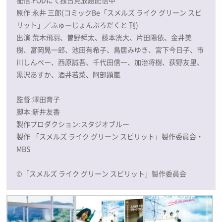
原作:永井 三郎(コミックBe「スメルズ ライク グリーン スピ
リット」／ふゅーじょんぷろだくと 刊)
出演:荒木飛羽、曽野舜太、藤本洸大、片田陽依、金井美
樹、富岡晃一郎、池田有希子、鳥居みゆき、宮下今日子、市
川しんぺー、西原誠吾、千代田信一、加治将樹、荻野友里、
黒沢あすか、酒井若菜、阿部顕嵐
監督:澤田育子
脚本:新井友香
製作プロダクション:スタジオブルー
製作:「スメルズ ライク グリーン スピリット」製作委員会・
MBS
©「スメルズ ライク グリーン スピリット」製作委員会