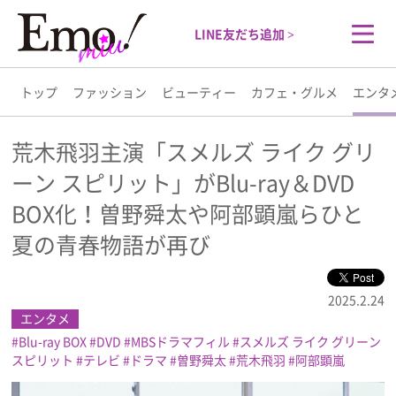
LINE友だち追加 >
トップ
ファッション
ビューティー
カフェ・グルメ
エンタ
トップ
荒木飛羽主演「スメルズ ライク グリ
ーン スピリット」がBlu-ray＆DVD
ファッション
BOX化！曽野舜太や阿部顕嵐らひと
ビューティー
夏の青春物語が再び
カフェ・グルメ
2025.2.24
エンタメ
エンタメ
Blu-ray BOX
DVD
MBSドラマフィル
スメルズ ライク グリーン
スピリット
テレビ
ドラマ
曽野舜太
荒木飛羽
阿部顕嵐
ライフスタイル