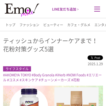
LINE友だち追加 >
トップ
ファッション
ビューティー
カフェ・グルメ
エンタ
トップ
ティッシュからインナーケアまで！
花粉対策グッズ5選
ファッション
ビューティー
2025.1.29
ライフスタイル
AKOMEYA TOKYO
Body Granola
iHerb
NOW Foods
エリエー
カフェ・グルメ
ル
コスメ
スキンケア
チューンメーカーズ
花粉
エンタメ
ライフスタイル