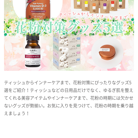
プレゼント
インタビュー
フィルム
Emoメン
ティッシュからインナーケアまで、花粉対策にぴったりなグッズ5
ランキング
選をご紹介！ティッシュなどの日用品だけでなく、ゆるぎ肌を整え
てくれる美容アイテムやインナーケアまで、花粉の時期には欠かせ
ないグッズが勢揃い。お気に入りを見つけて、花粉の時期を乗り越
えましょう！
Emo!miuとは？
免責事項