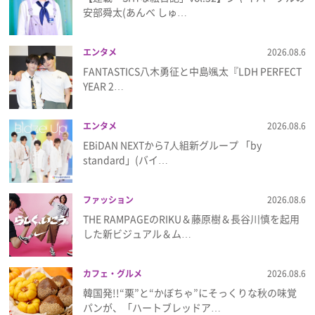
安部舜太(あんべ しゅ…
エンタメ
2026.08.6
FANTASTICS八木勇征と中島颯太『LDH PERFECT
YEAR 2…
エンタメ
2026.08.6
EBiDAN NEXTから7⼈組新グループ 「by
standard」(バイ…
ファッション
2026.08.6
THE RAMPAGEのRIKU＆藤原樹＆長谷川慎を起用
した新ビジュアル＆ム…
カフェ・グルメ
2026.08.6
韓国発!!“栗”と“かぼちゃ”にそっくりな秋の味覚
パンが、「ハートブレッドア…