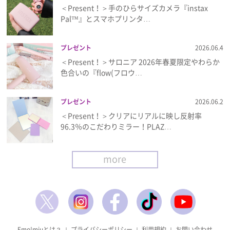
＜Present！＞手のひらサイズカメラ『instax
Pal™』とスマホプリンタ…
プレゼント
2026.06.4
＜Present！＞サロニア 2026年春夏限定やわらか
色合いの『flow(フロウ…
プレゼント
2026.06.2
＜Present！＞クリアにリアルに映し反射率
96.3％のこだわりミラー！PLAZ…
more
Emo!miuとは？
｜
プライバシーポリシー
｜
利用規約
｜
お問い合わせ