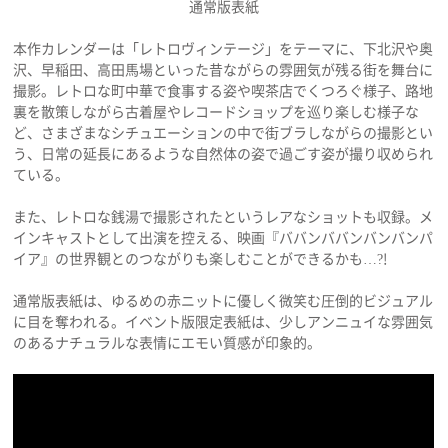
通常版表紙
本作カレンダーは「レトロヴィンテージ」をテーマに、下北沢や奥
沢、早稲田、高田馬場といった昔ながらの雰囲気が残る街を舞台に
撮影。レトロな町中華で食事する姿や喫茶店でくつろぐ様子、路地
裏を散策しながら古着屋やレコードショップを巡り楽しむ様子な
ど、さまざまなシチュエーションの中で街ブラしながらの撮影とい
う、日常の延長にあるような自然体の姿で過ごす姿が撮り収められ
ている。
また、レトロな銭湯で撮影されたというレアなショットも収録。メ
インキャストとして出演を控える、映画『ババンババンバンバンパ
イア』の世界観とのつながりも楽しむことができるかも…?!
通常版表紙は、ゆるめの赤ニットに優しく微笑む圧倒的ビジュアル
に目を奪われる。イベント版限定表紙は、少しアンニュイな雰囲気
のあるナチュラルな表情にエモい質感が印象的。