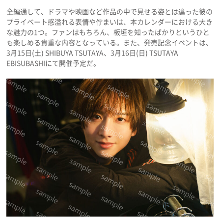
全編通して、ドラマや映画など作品の中で見せる姿とは違った彼の
プライベート感溢れる表情や佇まいは、本カレンダーにおける大き
な魅力の1つ。ファンはもちろん、板垣を知ったばかりというひと
も楽しめる貴重な内容となっている。また、発売記念イベントは、
3月15日(土) SHIBUYA TSUTAYA、3月16日(日) TSUTAYA
EBISUBASHIにて開催予定だ。