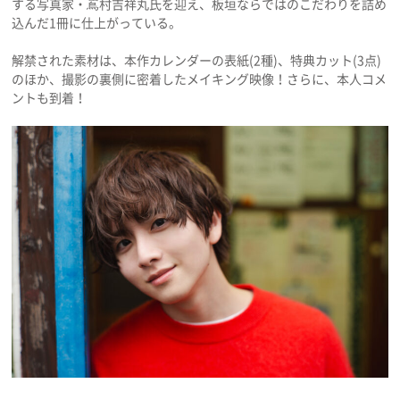
する写真家・嶌村吉祥丸氏を迎え、板垣ならではのこだわりを詰め
プライバシーポリシー
込んだ1冊に仕上がっている。
利用規約
解禁された素材は、本作カレンダーの表紙(2種)、特典カット(3点)
のほか、撮影の裏側に密着したメイキング映像！さらに、本人コメ
お問い合わせ
ントも到着！