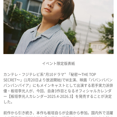
プレゼント
インタビュー
フィルム
Emoメン
イベント限定版表紙
ランキング
カンテレ・フジテレビ系“月10ドラマ” 「秘密〜THE TOP
SECRET〜」(1月20日より放送開始)でW主演、映画『ババンババン
バンバンパイア』にもメインキャストとして出演する若手実力派俳
優・板垣李光人が、今回、自身3作目となるオフィシャルカレンダ
ー【板垣李光人カレンダー2025.4-2026.3】を発売することが決定
Emo!miuとは？
した。
免責事項
前作から引き続き、本作も板垣自らが企画から参加。国内外で活躍