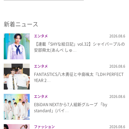
新着ニュース
エンタメ
2026.08.6
【連載「SHYな絵日記」vol.32】シャイパープルの
安部舜太(あんべ しゅ…
エンタメ
2026.08.6
FANTASTICS八木勇征と中島颯太『LDH PERFECT
YEAR 2…
エンタメ
2026.08.6
EBiDAN NEXTから7⼈組新グループ 「by
standard」(バイ…
ファッション
2026.08.6