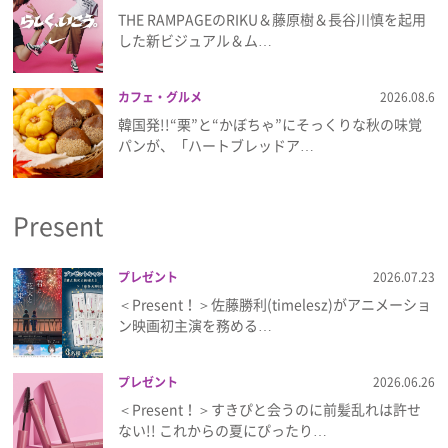
THE RAMPAGEのRIKU＆藤原樹＆長谷川慎を起用
した新ビジュアル＆ム…
カフェ・グルメ
2026.08.6
韓国発!!“栗”と“かぼちゃ”にそっくりな秋の味覚
パンが、「ハートブレッドア…
Present
プレゼント
2026.07.23
＜Present！＞佐藤勝利(timelesz)がアニメーショ
ン映画初主演を務める…
プレゼント
2026.06.26
＜Present！＞すきぴと会うのに前髪乱れは許せ
ない!! これからの夏にぴったり…