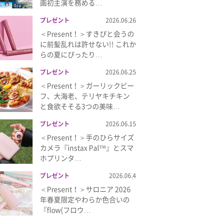
画初主演を務める…
プレゼント
2026.06.26
＜Present！＞すきぴと会うの
に前髪乱れは許せない!! これか
らの夏にぴったり…
プレゼント
2026.06.25
＜Present！＞ガーリックビー
フ、大海老、テリヤキチキン
と食欲そそる3つの美味…
プレゼント
2026.06.15
＜Present！＞手のひらサイズ
カメラ『instax Pal™』とスマ
ホプリンタ…
プレゼント
2026.06.4
＜Present！＞サロニア 2026
年春夏限定やわらか色合いの
『flow(フロウ…