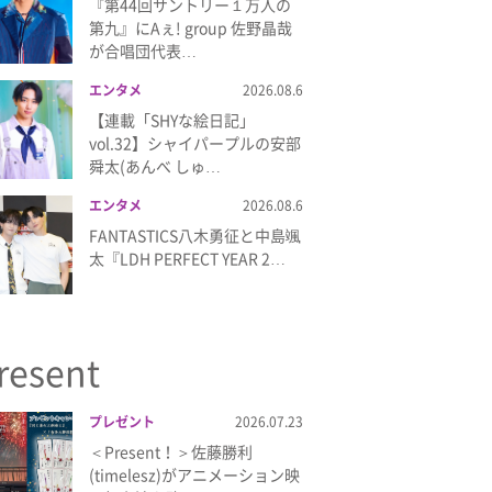
『第44回サントリー１万人の
第九』にAぇ! group 佐野晶哉
が合唱団代表…
エンタメ
2026.08.6
【連載「SHYな絵日記」
vol.32】シャイパープルの安部
舜太(あんべ しゅ…
エンタメ
2026.08.6
FANTASTICS八木勇征と中島颯
太『LDH PERFECT YEAR 2…
resent
プレゼント
2026.07.23
＜Present！＞佐藤勝利
(timelesz)がアニメーション映