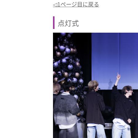
◁1ページ目に戻る
点灯式