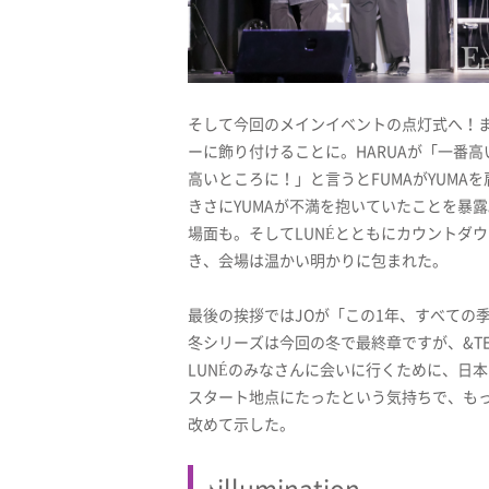
そして今回のメインイベントの点灯式へ！
ーに飾り付けることに。HARUAが「一番高
高いところに！」と言うとFUMAがYUMAを肩
きさにYUMAが不満を抱いていたことを暴露
場面も。そしてLUNÉとともにカウントダ
き、会場は温かい明かりに包まれた。
最後の挨拶ではJOが「この1年、すべての
冬シリーズは今回の冬で最終章ですが、&T
LUNÉのみなさんに会いに行くために、日
スタート地点にたったという気持ちで、も
改めて示した。
♪illumination