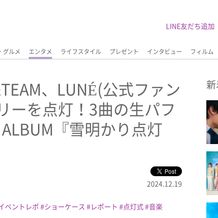
LINE友だち追加
・グルメ
エンタメ
ライフスタイル
プレゼント
インタビュー
フィルム
EAM、LUNÉ(公式ファン
新
リーを点灯！3曲の生パフ
d ALBUM『雪明かり点灯
2024.12.19
イベントレポ
ショーケース
レポート
点灯式
音楽