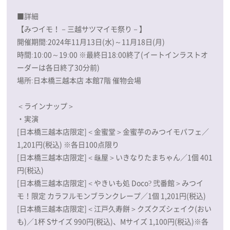
■詳細
【みつイモ！－三越サツマイモ祭り－】
開催期間:2024年11月13日(水)～11月18日(月)
時間:10:00～19:00 ※最終日18:00終了(イートインラストオ
ーダーは各日終了30分前)
場所:日本橋三越本店 本館7階 催物会場
＜ラインナップ＞
・実演
[日本橋三越本店限定]＜金蜜堂＞金蜜芋のみつイモパフェ／
1,201円(税込) ※各日100点限り
[日本橋三越本店限定]＜龜屋＞いきなりたまちゃん／1個 401
円(税込)
[日本橋三越本店限定]＜やきいも処 Doco? 弐番館＞みつイ
モ！限定 カラフルモンブランクレープ／1個 1,201円(税込)
[日本橋三越本店限定]＜江戸久寿餅＞クズクズシェイク(おい
も)／1杯 Sサイズ 990円(税込)、Mサイズ 1,100円(税込)※各