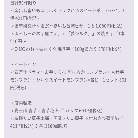
日計50杯限り
＜窯出し蜜いもほくほく＞サクとろスイートポテトパイ／1
個 421円(税込)
＜蜜芋研究所＞蜜窯やきいも台湾ピザ／1枚 1,080円(税込)
＜よっしーのお芋屋さん。＞「夢シルク。」の焼き芋／1本
540円〜
＜OIMO cafe＞栗かぐや 焼き芋／100gあたり 378円(税込)
・イートイン
＜四万十ドラマ＞お芋くらべ(紅はるかモンブラン・人参芋
モンブラン・シルクスイートモンブラン×各1)／1セット 801
円(税込)
・店内製造
＜覚王山 吉芋＞吉芋花火／1パック 691円(税込)
＜有職たい菓子本舗・天音＞たい菓子 皮付おさつ蜜芋餡／
421円(税込) ※各日100点限り