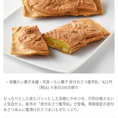
＜有職たい菓子本舗・天音＞たい菓子 皮付おさつ蜜芋餡／421円
(税込) ※各日100点限り
もっちりとした皮とパリッとした羽根にやみつき。行列の絶えない
人気店から、新作の「皮付おさつ蜜芋餡」が登場。季節限定の皮付
おさつあんに蜜漬けのさつまいもがたっぷり。