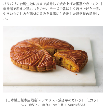
パリパリの台湾生地に皮まで美味しく焼き上げた蜜窯やきいもと甘
辛味噌で和えた鶏ももをのせ、チーズで香ばしく焼き上げた一品。
やきいもの甘みが素材の旨みを見事に引き出した新感覚の美味し
さ。
[日本橋三越本店限定]＜シナリス＞焼き芋のガレット／1カット
627円(税込)、直径15cm/5号 3,240円(税込)