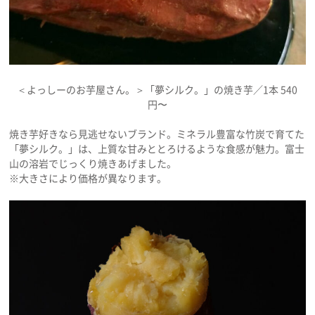
＜よっしーのお芋屋さん。＞「夢シルク。」の焼き芋／1本 540
円〜
焼き芋好きなら見逃せないブランド。ミネラル豊富な竹炭で育てた
「夢シルク。」は、上質な甘みととろけるような食感が魅力。富士
山の溶岩でじっくり焼きあげました。
※大きさにより価格が異なります。