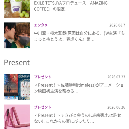
EXILE TETSUYAプロデュース「AMAZING
COFFEE」の限定…
エンタメ
2026.08.7
中川翼・桜木雅哉(原因は自分にある。)W主演『ち
ょっと待とうよ、春虎くん』第…
Present
プレゼント
2026.07.23
＜Present！＞佐藤勝利(timelesz)がアニメーショ
ン映画初主演を務める…
プレゼント
2026.06.26
＜Present！＞すきぴと会うのに前髪乱れは許せ
ない!! これからの夏にぴったり…