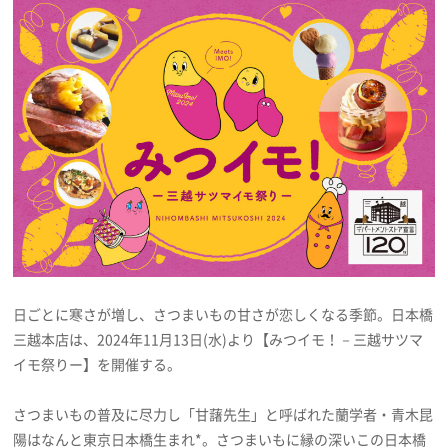
プレゼント
インタビュー
フィルム
Emoメン
ランキング
日ごとに寒さが増し、さつまいもの甘さが恋しくなる季節。日本橋
三越本店は、2024年11月13日(水)より【みつイモ！－三越サツマ
イモ祭りー】を開催する。
Emo!miuとは？
さつまいもの普及に尽力し「甘藷先生」と呼ばれた蘭学者・青木昆
免責事項
陽はなんと東京日本橋生まれ*。さつまいもに縁の深いこの日本橋