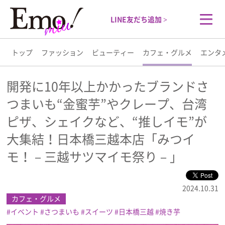
LINE友だち追加 >
トップ
ファッション
ビューティー
カフェ・グルメ
エンタ
トップ
開発に10年以上かかったブランドさ
つまいも“金蜜芋”やクレープ、台湾
ファッション
ピザ、シェイクなど、“推しイモ”が
ビューティー
大集結！日本橋三越本店「みつイ
モ！－三越サツマイモ祭り－」
カフェ・グルメ
2024.10.31
エンタメ
カフェ・グルメ
イベント
さつまいも
スイーツ
日本橋三越
焼き芋
ライフスタイル