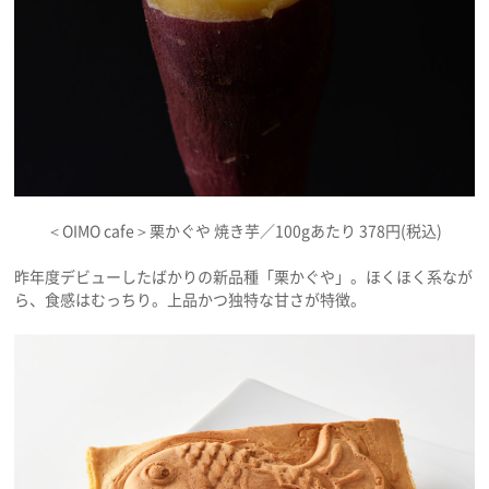
＜OIMO cafe＞栗かぐや 焼き芋／100gあたり 378円(税込)
昨年度デビューしたばかりの新品種「栗かぐや」。ほくほく系なが
ら、食感はむっちり。上品かつ独特な甘さが特徴。