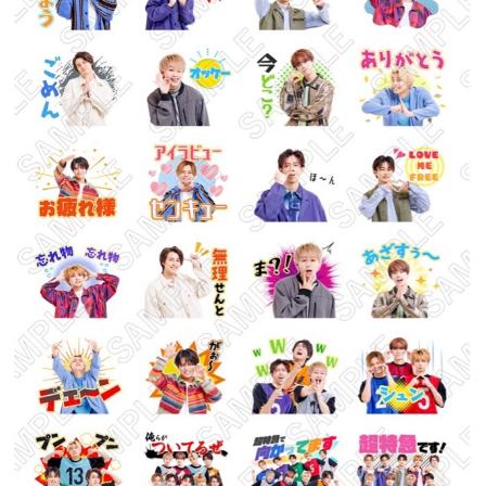
プレゼント
インタビュー
フィルム
Emoメン
ランキング
Emo!miuとは？
免責事項