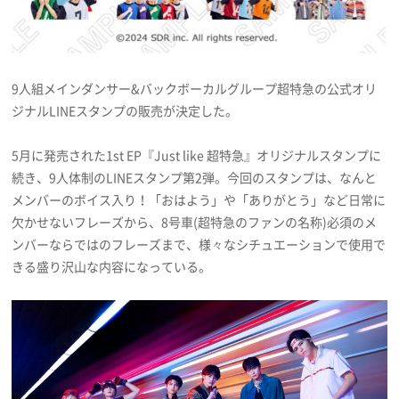
プライバシーポリシー
利用規約
9人組メインダンサー&バックボーカルグループ超特急の公式オリ
お問い合わせ
ジナルLINEスタンプの販売が決定した。
5月に発売された1st EP『Just like 超特急』オリジナルスタンプに
続き、9人体制のLINEスタンプ第2弾。今回のスタンプは、なんと
メンバーのボイス入り！「おはよう」や「ありがとう」など日常に
欠かせないフレーズから、8号車(超特急のファンの名称)必須のメ
ンバーならではのフレーズまで、様々なシチュエーションで使用で
きる盛り沢山な内容になっている。