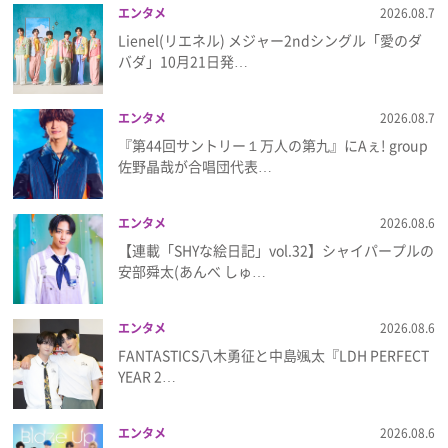
エンタメ
2026.08.7
Lienel(リエネル) メジャー2ndシングル「愛のダ
バダ」10月21日発…
エンタメ
2026.08.7
『第44回サントリー１万人の第九』にAぇ! group
佐野晶哉が合唱団代表…
エンタメ
2026.08.6
【連載「SHYな絵日記」vol.32】シャイパープルの
安部舜太(あんべ しゅ…
エンタメ
2026.08.6
FANTASTICS八木勇征と中島颯太『LDH PERFECT
YEAR 2…
エンタメ
2026.08.6