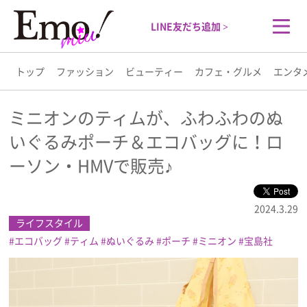
LINE友だち追加 >
トップ
ファッション
ビューティー
カフェ・グルメ
エンタ
トップ
ミニオンのティムが、ふわふわのぬ
いぐるみポーチ＆エコバッグに！ロ
ファッション
ーソン・HMVで販売♪
ビューティー
2024.3.29
カフェ・グルメ
ライフスタイル
エコバッグ
ティム
ぬいぐるみ
ポーチ
ミニオン
宝島社
エンタメ
ライフスタイル