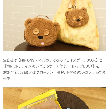
プレゼント
インタビュー
フィルム
Emoメン
宝島社は【MINIONS ティム ぬいぐるみフェイスポーチBOOK】と
【MINIONS ティム ぬいぐるみポーチ付きエコバッグBOOK】を
ランキング
2024年3月27日(水)よりローソン、HMV、HMV&BOOKS onlineで発
売中。
Emo!miuとは？
免責事項