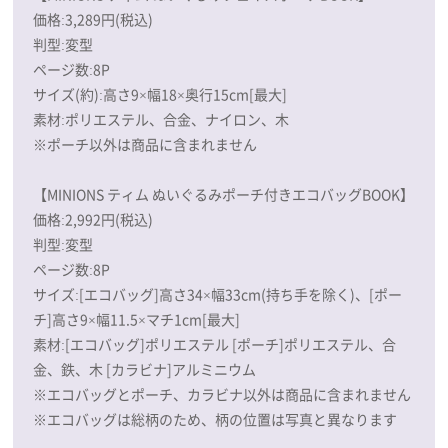
価格:3,289円(税込)
判型:変型
ページ数:8P
サイズ(約):高さ9×幅18×奥行15cm[最大]
素材:ポリエステル、合金、ナイロン、木
※ポーチ以外は商品に含まれません
【MINIONS ティム ぬいぐるみポーチ付きエコバッグBOOK】
価格:2,992円(税込)
判型:変型
ページ数:8P
サイズ:[エコバッグ]高さ34×幅33cm(持ち手を除く)、[ポー
チ]高さ9×幅11.5×マチ1cm[最大]
素材:[エコバッグ]ポリエステル [ポーチ]ポリエステル、合
金、鉄、木 [カラビナ]アルミニウム
※エコバッグとポーチ、カラビナ以外は商品に含まれません
※エコバッグは総柄のため、柄の位置は写真と異なります