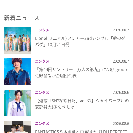
新着ニュース
エンタメ
2026.08.7
Lienel(リエネル) メジャー2ndシングル「愛のダ
バダ」10月21日発…
エンタメ
2026.08.7
『第44回サントリー１万人の第九』にAぇ! group
佐野晶哉が合唱団代表…
エンタメ
2026.08.6
【連載「SHYな絵日記」vol.32】シャイパープルの
安部舜太(あんべ しゅ…
エンタメ
2026.08.6
FANTASTICS八木勇征と中島颯太『LDH PERFECT