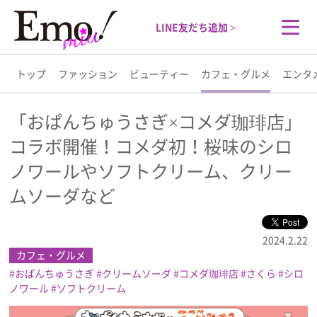
LINE友だち追加 >
トップ
ファッション
ビューティー
カフェ・グルメ
エンタ
トップ
「おぱんちゅうさぎ×コメダ珈琲店」
コラボ開催！コメダ初！桜味のシロ
ファッション
ノワールやソフトクリーム、クリー
ビューティー
ムソーダなど
カフェ・グルメ
2024.2.22
カフェ・グルメ
エンタメ
おぱんちゅうさぎ
クリームソーダ
コメダ珈琲店
さくら
シロ
ノワール
ソフトクリーム
ライフスタイル