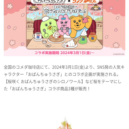
プレゼント
インタビュー
フィルム
Emoメン
全国のコメダ珈琲店にて、2024年3月1日(金)より、SNS発の人気キ
ャラクター「おぱんちゅうさぎ」とのコラボ企画が実施される。
ランキング
【桜咲く おぱんちゅうさぎのシロノワール】など桜をテーマにし
た「おぱんちゅうさぎ」コラボ商品3種が販売！
Emo!miuとは？
免責事項