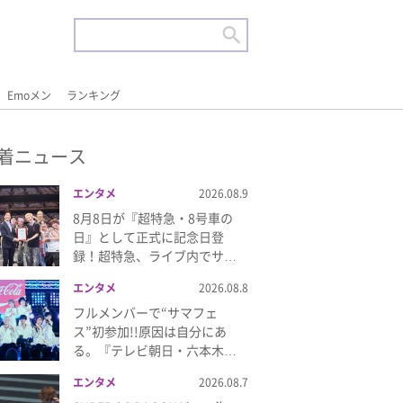
Emoメン
ランキング
着ニュース
エンタメ
2026.08.9
8月8日が『超特急・8号車の
日』として正式に記念日登
録！超特急、ライブ内でサ…
エンタメ
2026.08.8
フルメンバーで“サマフェ
ス”初参加!!原因は自分にあ
る。『テレビ朝日・六本木…
エンタメ
2026.08.7