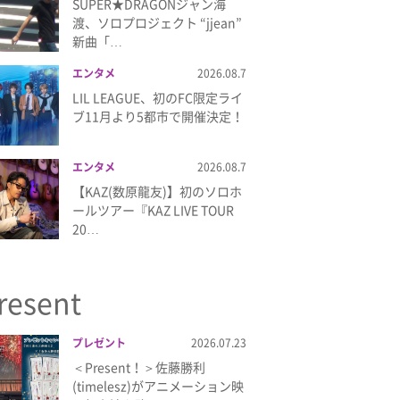
SUPER★DRAGONジャン海
渡、ソロプロジェクト “jjean”
新曲「…
エンタメ
2026.08.7
LIL LEAGUE、初のFC限定ライ
ブ11月より5都市で開催決定！
エンタメ
2026.08.7
【KAZ(数原龍友)】初のソロホ
ールツアー『KAZ LIVE TOUR
20…
resent
プレゼント
2026.07.23
＜Present！＞佐藤勝利
(timelesz)がアニメーション映