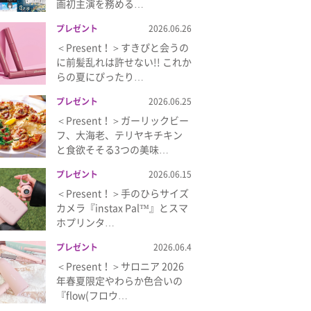
画初主演を務める…
プレゼント
2026.06.26
＜Present！＞すきぴと会うの
に前髪乱れは許せない!! これか
らの夏にぴったり…
プレゼント
2026.06.25
＜Present！＞ガーリックビー
フ、大海老、テリヤキチキン
と食欲そそる3つの美味…
プレゼント
2026.06.15
＜Present！＞手のひらサイズ
カメラ『instax Pal™』とスマ
ホプリンタ…
プレゼント
2026.06.4
＜Present！＞サロニア 2026
年春夏限定やわらか色合いの
『flow(フロウ…