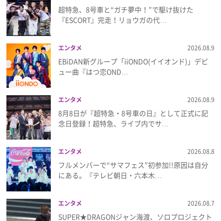
超特急、8号車と“ガチ夢中！”で駆け抜けた
『ESCORT』完走！リョウガの代…
エンタメ
2026.08.9
EBiDAN新グループ「iiONDO(イイオンド)」デビ
ュー曲『はつ恋OND…
エンタメ
2026.08.9
8月8日が『超特急・8号車の日』として正式に記
念日登録！超特急、ライブ内でサ…
エンタメ
2026.08.8
フルメンバーで“サマフェス”初参加!!原因は自分
にある。『テレビ朝日・六本木…
エンタメ
2026.08.7
SUPER★DRAGONジャン海渡、ソロプロジェクト