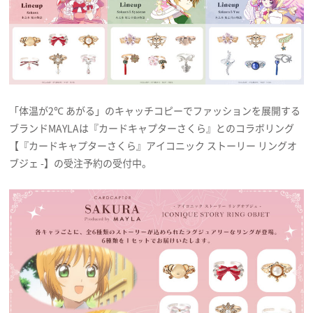
プレゼント
インタビュー
「体温が2℃ あがる」のキャッチコピーでファッションを展開する
フィルム
ブランドMAYLAは『カードキャプターさくら』とのコラボリング
【『カードキャプターさくら』アイコニック ストーリー リングオ
Emoメン
ブジェ -】の受注予約の受付中。
ランキング
Emo!miuとは？
免責事項