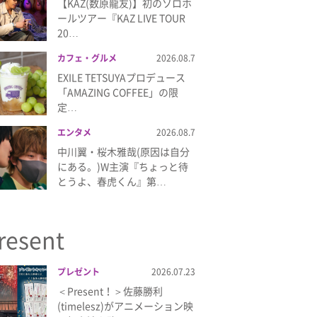
【KAZ(数原龍友)】初のソロホ
ールツアー『KAZ LIVE TOUR
20…
カフェ・グルメ
2026.08.7
EXILE TETSUYAプロデュース
「AMAZING COFFEE」の限
定…
エンタメ
2026.08.7
中川翼・桜木雅哉(原因は自分
にある。)W主演『ちょっと待
とうよ、春虎くん』第…
resent
プレゼント
2026.07.23
＜Present！＞佐藤勝利
(timelesz)がアニメーション映