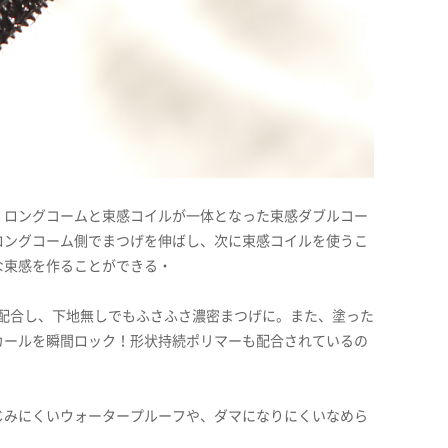
、ロングコームと束感コイルが一体となった束感ダブルコー
ロングコーム側でまつげを伸ばし、次に束感コイルを使うこ
な束感を作ることができる・
を配合し、下地無しでもふさふさ濃密まつげに。また、塗った
カールを瞬間ロック！形状持続ポリマーも配合されているの
じみにくいウォータープルーフや、ダマになりにくいなめら