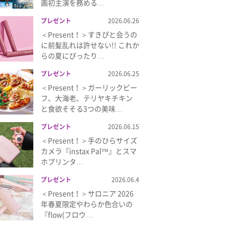
画初主演を務める…
プレゼント
2026.06.26
＜Present！＞すきぴと会うの
に前髪乱れは許せない!! これか
らの夏にぴったり…
プレゼント
2026.06.25
＜Present！＞ガーリックビー
フ、大海老、テリヤキチキン
と食欲そそる3つの美味…
プレゼント
2026.06.15
＜Present！＞手のひらサイズ
カメラ『instax Pal™』とスマ
ホプリンタ…
プレゼント
2026.06.4
＜Present！＞サロニア 2026
年春夏限定やわらか色合いの
『flow(フロウ…