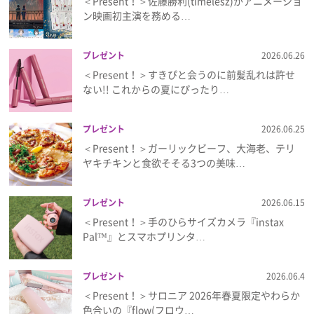
＜Present！＞佐藤勝利(timelesz)がアニメーショ
ン映画初主演を務める…
プレゼント
2026.06.26
＜Present！＞すきぴと会うのに前髪乱れは許せ
ない!! これからの夏にぴったり…
プレゼント
2026.06.25
＜Present！＞ガーリックビーフ、大海老、テリ
ヤキチキンと食欲そそる3つの美味…
プレゼント
2026.06.15
＜Present！＞手のひらサイズカメラ『instax
Pal™』とスマホプリンタ…
プレゼント
2026.06.4
＜Present！＞サロニア 2026年春夏限定やわらか
色合いの『flow(フロウ…