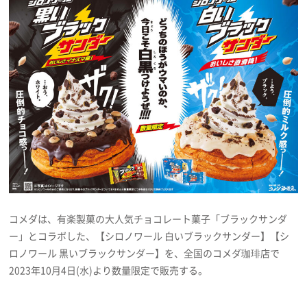
プレゼント
インタビュー
フィルム
Emoメン
ランキング
コメダは、有楽製菓の大人気チョコレート菓子「ブラックサンダ
ー」とコラボした、【シロノワール 白いブラックサンダー】【シ
ロノワール 黒いブラックサンダー】を、全国のコメダ珈琲店で
Emo!miuとは？
2023年10月4日(水)より数量限定で販売する。
免責事項