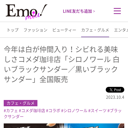
LINE友だち追加 >
トップ
ファッション
ビューティー
カフェ・グルメ
エンタ
トップ
今年は白が仲間入り！シビれる美味
しさコメダ珈琲店「シロノワール 白
ファッション
いブラックサンダー／黒いブラック
ビューティー
サンダー」全国販売
カフェ・グルメ
2023.10.4
カフェ・グルメ
エンタメ
カフェ
コメダ珈琲店
コラボ
シロノワール
スイーツ
ブラッ
クサンダー
ライフスタイル