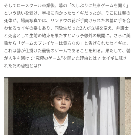
そしてロースクール卒業後、馨の「久しぶりに無辜ゲームを開く」
という誘いを受け、学校に向かったセイギだったが、そこには馨の
死体が。場面写真では、リンドウの花が手向けられたお墓に手を合
わせるセイギの姿もあり、同級生だった2人が立場を変え、弁護士
と死者として生前の約束を果たすという予想外の展開に。さらに美
鈴から「ゲームのプレイヤーは貴方なの」と告げられたセイギは、
これは馨が仕掛けた最後のゲームであることを知る。果たして、馨
が人生を賭けて“究極のゲーム”を開いた理由とは？ セイギに託さ
れた死の秘密とは!?