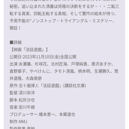
秘密。追い込まれた清義は究極の決断をするが・・・ 二転三
転する真実、四転五転する真相、そして驚愕の結末が待つ、
予測不能の“ノンストップ・トライアングル・ミステリー、
開廷！
■詳細
【映画「法廷遊戯」】
公開日:2023年11月10日(金)全国公開
出演:永瀬廉、杉咲花、北村匠海、戸塚純貴、黒沢あすか、
倉野章子、やべけんじ、タモト清嵐、柄本明、生瀬勝久、筒
井道隆、大森南朋
原作:五⼗嵐律⼈『法廷遊戯』(講談社文庫)
監督:深川栄洋
脚本:松⽥沙也
音楽:安川午朗
プロデューサー:橋本恵一、本郷達也
制作:MMJ
製作幹事:東映