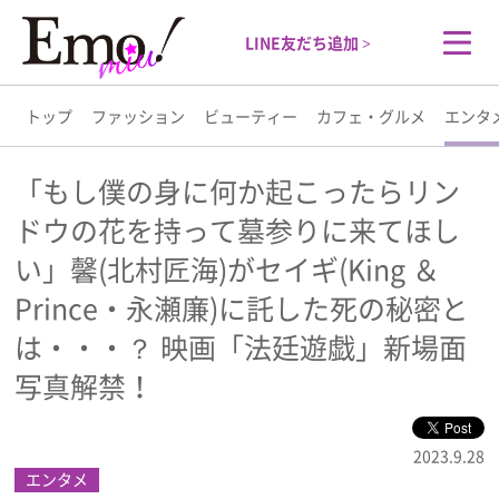
LINE友だち追加 >
トップ
ファッション
ビューティー
カフェ・グルメ
エンタ
トップ
「もし僕の身に何か起こったらリン
ドウの花を持って墓参りに来てほし
ファッション
い」馨(北村匠海)がセイギ(King ＆
ビューティー
Prince・永瀬廉)に託した死の秘密と
は・・・？ 映画「法廷遊戯」新場面
カフェ・グルメ
写真解禁！
エンタメ
2023.9.28
エンタメ
ライフスタイル