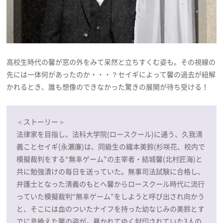
高校生時代の馨が窓の外をみて呆然と立ちすくむ姿も。その視線の
先には一体何があったのか・・・？セイギによって馨の過去が紐解
かれるとき、誰も想像のできなかった驚きの展開が待ち受ける！
＜ストーリー＞
法律家を目指し、法科大学院(ロースクール)に通う、久我清
義ことセイギ(永瀬廉)は、同級生の織本美鈴(杉咲花、校内で
模擬裁判をする“無辜ゲーム”の主宰者・結城馨(北村匠海)と
共に勉強漬けの毎日を送っていた。無事司法試験に合格し、
弁護士となった清義のもとへ馨からロースクール時代に流行
っていた模擬裁判“無辜ゲーム”をしようと呼び出され向かう
と、そこには血のついたナイフを持った幼なじみの美鈴とす
でに息絶えた馨の姿が。暴かれてゆく封印されていた3人の