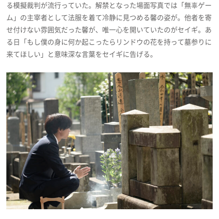
る模擬裁判が流行っていた。解禁となった場面写真では「無辜ゲー
ム」の主宰者として法服を着て冷静に見つめる馨の姿が。他者を寄
せ付けない雰囲気だった馨が、唯一心を開いていたのがセイギ。あ
る日「もし僕の身に何か起こったらリンドウの花を持って墓参りに
来てほしい」と意味深な言葉をセイギに告げる。