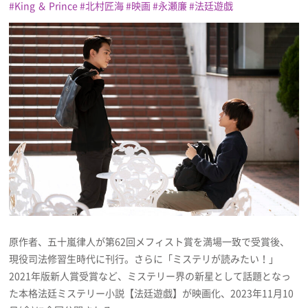
King ＆ Prince
北村匠海
映画
永瀬廉
法廷遊戯
プレゼント
インタビュー
フィルム
Emoメン
ランキング
原作者、五十嵐律人が第62回メフィスト賞を満場一致で受賞後、
Emo!miuとは？
現役司法修習生時代に刊行。さらに「ミステリが読みたい！」
2021年版新人賞受賞など、ミステリー界の新星として話題となっ
免責事項
た本格法廷ミステリー小説【法廷遊戯】が映画化、2023年11月10