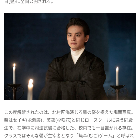
日(金)に全国公開される。
プライバシーポリシー
利用規約
お問い合わせ
この度解禁されたのは、北村匠海演じる馨の姿を捉えた場面写真。
馨はセイギ(永瀬廉)、美鈴(杉咲花)と同じロースクールに通う同級
生で、在学中に司法試験に合格した、校内でも一目置かれる存在。
クラスではそんな馨が主宰者となり「無辜(むこ)ゲーム」と呼ばれ