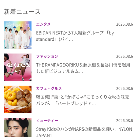
新着ニュース
エンタメ
2026.08.6
EBiDAN NEXTから7⼈組新グループ 「by
standard」(バイ…
ファッション
2026.08.6
THE RAMPAGEのRIKU＆藤原樹＆長谷川慎を起用
した新ビジュアル＆ム…
カフェ・グルメ
2026.08.6
韓国発!!“栗”と“かぼちゃ”にそっくりな秋の味覚
パンが、「ハートブレッドア…
ビューティー
2026.08.6
Stray KidsのハンがNARSの新商品を纏い、NYLON
JAPAN1…