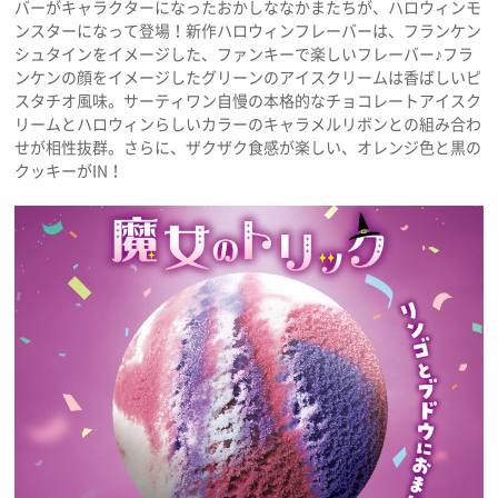
バーがキャラクターになったおかしななかまたちが、ハロウィンモ
プライバシーポリシー
ンスターになって登場！新作ハロウィンフレーバーは、フランケン
シュタインをイメージした、ファンキーで楽しいフレーバー♪フラ
利用規約
ンケンの顔をイメージしたグリーンのアイスクリームは香ばしいピ
スタチオ風味。サーティワン自慢の本格的なチョコレートアイスク
お問い合わせ
リームとハロウィンらしいカラーのキャラメルリボンとの組み合わ
せが相性抜群。さらに、ザクザク食感が楽しい、オレンジ色と黒の
クッキーがIN！