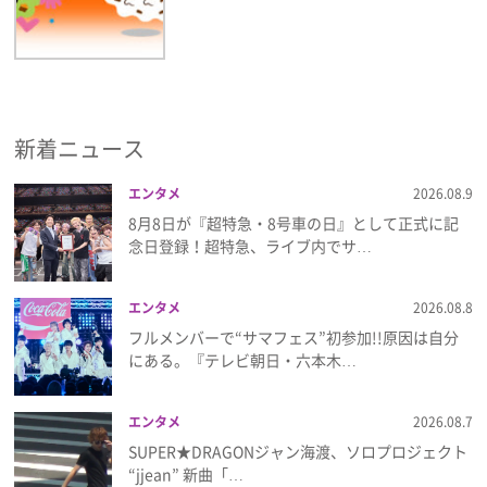
新着ニュース
エンタメ
2026.08.9
8月8日が『超特急・8号車の日』として正式に記
念日登録！超特急、ライブ内でサ…
エンタメ
2026.08.8
フルメンバーで“サマフェス”初参加!!原因は自分
にある。『テレビ朝日・六本木…
エンタメ
2026.08.7
SUPER★DRAGONジャン海渡、ソロプロジェクト
“jjean” 新曲「…