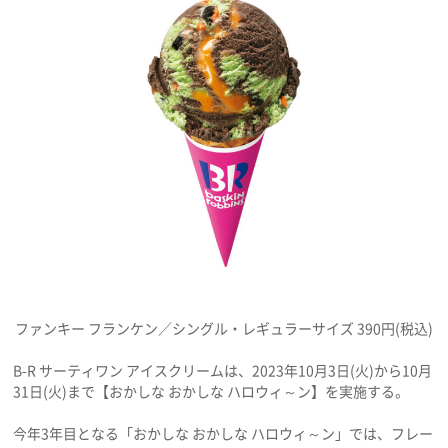
プレゼント
インタビュー
フィルム
Emoメン
ランキング
ファンキー フランケン／シングル・レギュラーサイズ 390円(税込)
B‐R サーティワン アイスクリームは、2023年10月3日(火)から10月
Emo!miuとは？
31日(火)まで【おかしな おかしな ハロウィ～ン】を実施する。
免責事項
今年3年目となる「おかしな おかしな ハロウィ～ン」では、フレー