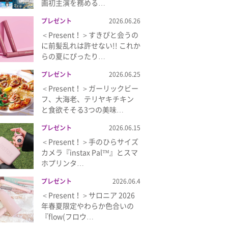
画初主演を務める…
プレゼント
2026.06.26
＜Present！＞すきぴと会うの
に前髪乱れは許せない!! これか
らの夏にぴったり…
プレゼント
2026.06.25
＜Present！＞ガーリックビー
フ、大海老、テリヤキチキン
と食欲そそる3つの美味…
プレゼント
2026.06.15
＜Present！＞手のひらサイズ
カメラ『instax Pal™』とスマ
ホプリンタ…
プレゼント
2026.06.4
＜Present！＞サロニア 2026
年春夏限定やわらか色合いの
『flow(フロウ…