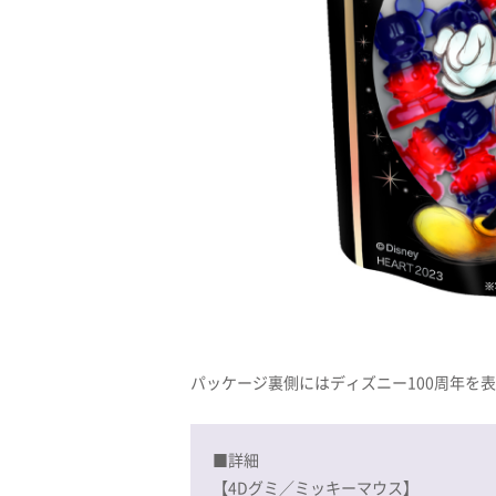
パッケージ裏側にはディズニー100周年を表
■詳細
【4Dグミ／ミッキーマウス】