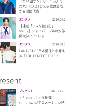
『第44回サントリー１万人の
第九』にAぇ! group 佐野晶哉
が合唱団代表…
エンタメ
2026.08.6
【連載「SHYな絵日記」
vol.32】シャイパープルの安部
舜太(あんべ しゅ…
エンタメ
2026.08.6
FANTASTICS八木勇征と中島颯
太『LDH PERFECT YEAR 2…
resent
プレゼント
2026.07.23
＜Present！＞佐藤勝利
(timelesz)がアニメーション映