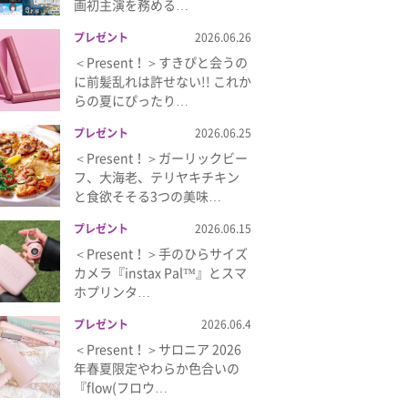
画初主演を務める…
プレゼント
2026.06.26
＜Present！＞すきぴと会うの
に前髪乱れは許せない!! これか
らの夏にぴったり…
プレゼント
2026.06.25
＜Present！＞ガーリックビー
フ、大海老、テリヤキチキン
と食欲そそる3つの美味…
プレゼント
2026.06.15
＜Present！＞手のひらサイズ
カメラ『instax Pal™』とスマ
ホプリンタ…
プレゼント
2026.06.4
＜Present！＞サロニア 2026
年春夏限定やわらか色合いの
『flow(フロウ…