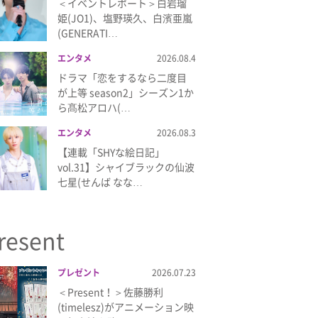
＜イベントレポート＞白岩瑠
姫(JO1)、塩野瑛久、白濱亜嵐
(GENERATI…
エンタメ
2026.08.4
ドラマ「恋をするなら二度目
が上等 season2」シーズン1か
ら髙松アロハ(…
エンタメ
2026.08.3
【連載「SHYな絵日記」
vol.31】シャイブラックの仙波
七星(せんば なな…
resent
プレゼント
2026.07.23
＜Present！＞佐藤勝利
(timelesz)がアニメーション映