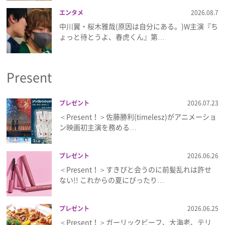
エンタメ
2026.08.7
中川翼・桜木雅哉(原因は自分にある。)W主演『ち
ょっと待とうよ、春虎くん』第…
Present
プレゼント
2026.07.23
＜Present！＞佐藤勝利(timelesz)がアニメーショ
ン映画初主演を務める…
プレゼント
2026.06.26
＜Present！＞すきぴと会うのに前髪乱れは許せ
ない!! これからの夏にぴったり…
プレゼント
2026.06.25
＜Present！＞ガーリックビーフ、大海老、テリ