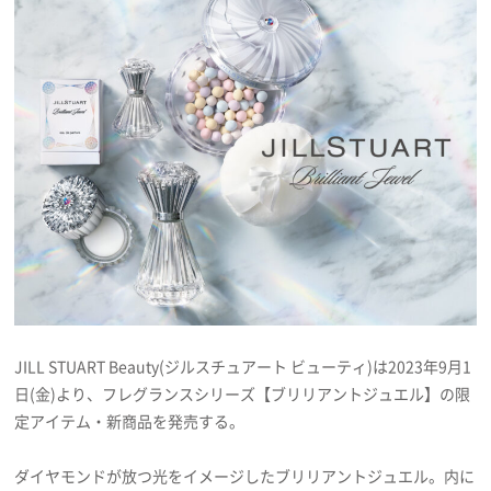
プレゼント
インタビュー
フィルム
Emoメン
ランキング
JILL STUART Beauty(ジルスチュアート ビューティ)は2023年9月1
日(金)より、フレグランスシリーズ【ブリリアントジュエル】の限
Emo!miuとは？
定アイテム・新商品を発売する。
免責事項
ダイヤモンドが放つ光をイメージしたブリリアントジュエル。内に