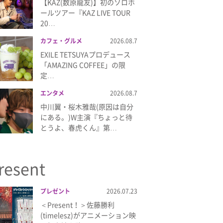
【KAZ(数原龍友)】初のソロホ
ールツアー『KAZ LIVE TOUR
20…
カフェ・グルメ
2026.08.7
EXILE TETSUYAプロデュース
「AMAZING COFFEE」の限
定…
エンタメ
2026.08.7
中川翼・桜木雅哉(原因は自分
にある。)W主演『ちょっと待
とうよ、春虎くん』第…
resent
プレゼント
2026.07.23
＜Present！＞佐藤勝利
(timelesz)がアニメーション映