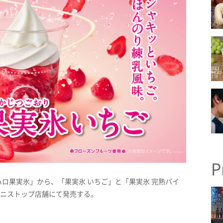
P
ロ果実氷」から、「果実氷 いちご」と「果実氷 完熟パイ
のミニストップ店舗にて発売する。