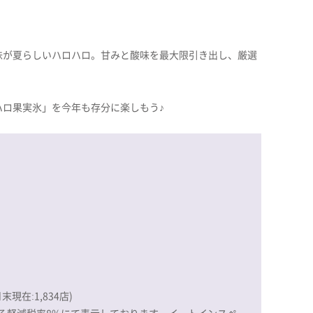
味が夏らしいハロハロ。甘みと酸味を最大限引き出し、厳選
ハロ果実氷」を今年も存分に楽しもう♪
現在:1,834店)
る軽減税率8%にて表示しております。イートインスペー