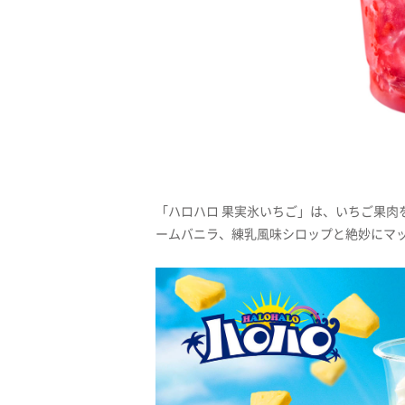
「ハロハロ 果実氷いちご」は、いちご果肉
ームバニラ、練乳風味シロップと絶妙にマ