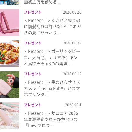
画初主演を務める…
プレゼント
2026.06.26
＜Present！＞すきぴと会うの
に前髪乱れは許せない!! これか
らの夏にぴったり…
プレゼント
2026.06.25
＜Present！＞ガーリックビー
フ、大海老、テリヤキチキン
と食欲そそる3つの美味…
プレゼント
2026.06.15
＜Present！＞手のひらサイズ
カメラ『instax Pal™』とスマ
ホプリンタ…
プレゼント
2026.06.4
＜Present！＞サロニア 2026
年春夏限定やわらか色合いの
『flow(フロウ…