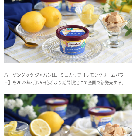
プレゼント
インタビュー
フィルム
Emoメン
ハーゲンダッツ ジャパンは、ミニカップ【レモンクリームパフ
ェ】を2023年4月25日(火)より期間限定にて全国で新発売する。
ランキング
Emo!miuとは？
免責事項