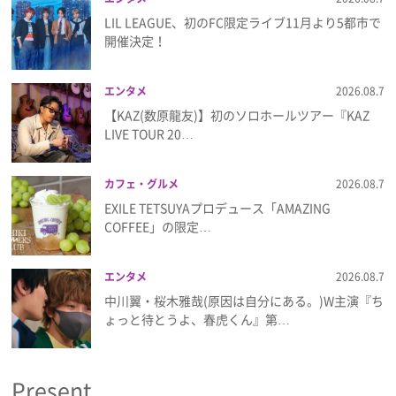
LIL LEAGUE、初のFC限定ライブ11月より5都市で
開催決定！
エンタメ
2026.08.7
【KAZ(数原龍友)】初のソロホールツアー『KAZ
LIVE TOUR 20…
カフェ・グルメ
2026.08.7
EXILE TETSUYAプロデュース「AMAZING
COFFEE」の限定…
エンタメ
2026.08.7
中川翼・桜木雅哉(原因は自分にある。)W主演『ち
ょっと待とうよ、春虎くん』第…
Present