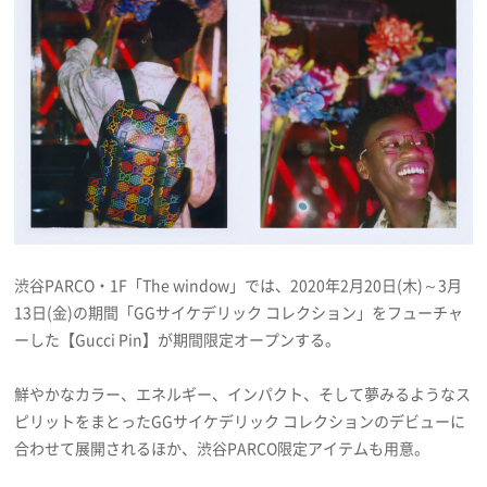
プレゼント
インタビュー
フィルム
Emoメン
渋谷PARCO・1F「The window」では、2020年2月20日(木)～3月
ランキング
13日(金)の期間「GGサイケデリック コレクション」をフューチャ
ーした【Gucci Pin】が期間限定オープンする。
鮮やかなカラー、エネルギー、インパクト、そして夢みるようなス
Emo!miuとは？
ピリットをまとったGGサイケデリック コレクションのデビューに
合わせて展開されるほか、渋谷PARCO限定アイテムも用意。
免責事項