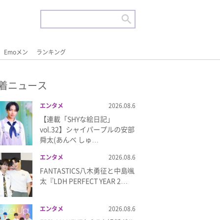
Emoメン
ランキング
着ニュース
エンタメ
2026.08.6
【連載「SHYな絵日記」
vol.32】シャイパープルの安部
舜太(あんべ しゅ…
エンタメ
2026.08.6
FANTASTICS八木勇征と中島颯
太『LDH PERFECT YEAR 2…
エンタメ
2026.08.6