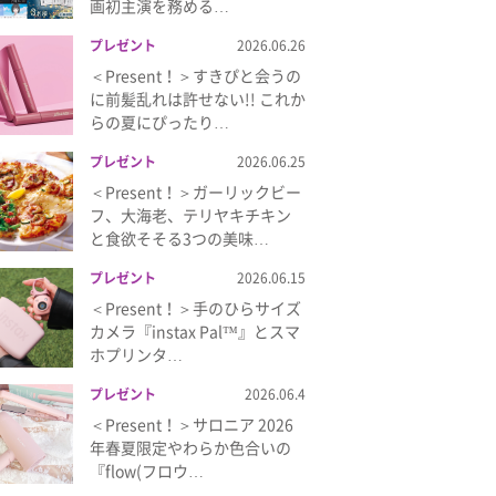
画初主演を務める…
プレゼント
2026.06.26
＜Present！＞すきぴと会うの
に前髪乱れは許せない!! これか
らの夏にぴったり…
プレゼント
2026.06.25
＜Present！＞ガーリックビー
フ、大海老、テリヤキチキン
と食欲そそる3つの美味…
プレゼント
2026.06.15
＜Present！＞手のひらサイズ
カメラ『instax Pal™』とスマ
ホプリンタ…
プレゼント
2026.06.4
＜Present！＞サロニア 2026
年春夏限定やわらか色合いの
『flow(フロウ…