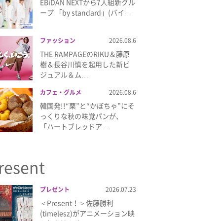
EBiDAN NEXTから7⼈組新グル
ープ 「by standard」(バイ…
ファッション
2026.08.6
THE RAMPAGEのRIKU＆藤原
樹＆長谷川慎を起用した新ビ
ジュアル＆ム…
カフェ・グルメ
2026.08.6
韓国発!!“栗”と“かぼちゃ”にそ
っくりな秋の味覚パンが、
「ハートブレッドア…
resent
プレゼント
2026.07.23
＜Present！＞佐藤勝利
(timelesz)がアニメーション映