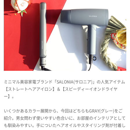
プレゼント
インタビュー
フィルム
Emoメン
ミニマル美容家電ブランド「SALONIA(サロニア)」の人気アイテム
ランキング
【ストレートヘアアイロン】＆【スピーディーイオンドライヤ
ー】。
Emo!miuとは？
いくつかあるカラー展開から、今回はどちらもGRAY(グレー)をご
紹介。男女問わず使いやすい色合いに、お部屋のインテリアとして
免責事項
も馴染みやすい。手についたヘアオイルやスタイリング剤が付着し