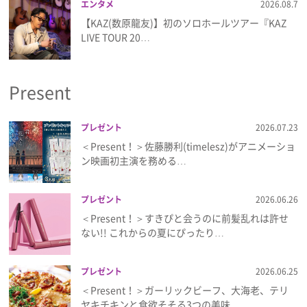
エンタメ
2026.08.7
【KAZ(数原龍友)】初のソロホールツアー『KAZ
LIVE TOUR 20…
Present
プレゼント
2026.07.23
＜Present！＞佐藤勝利(timelesz)がアニメーショ
ン映画初主演を務める…
プレゼント
2026.06.26
＜Present！＞すきぴと会うのに前髪乱れは許せ
ない!! これからの夏にぴったり…
プレゼント
2026.06.25
＜Present！＞ガーリックビーフ、大海老、テリ
ヤキチキンと食欲そそる3つの美味…