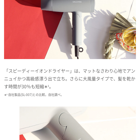
「スピーディーイオンドライヤー」は、マットなさわり心地でアン
ニュイかつ高級感漂う出で立ち。さらに大風量タイプで、髪を乾か
す時間が30％も短縮∗¹。
∗¹ 自社製品(SL-007)との比較。自社調べ。