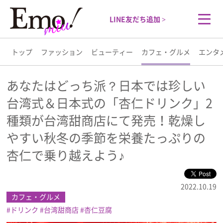
LINE友だち追加 >
トップ
ファッション
ビューティー
カフェ・グルメ
エンタ
トップ
あなたはどっち派？日本では珍しい
台湾式＆日本式の「杏仁ドリンク」2
ファッション
種類が台湾甜商店にて発売！乾燥し
ビューティー
やすい秋冬の季節を栄養たっぷりの
杏仁で乗り越えよう♪
カフェ・グルメ
2022.10.19
エンタメ
カフェ・グルメ
ドリンク
台湾甜商店
杏仁豆腐
ライフスタイル