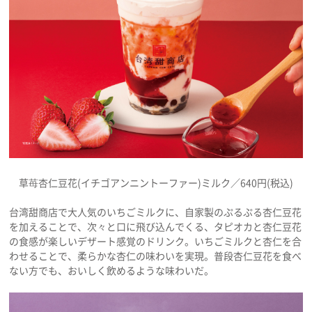
草苺杏仁豆花(イチゴアンニントーファー)ミルク／640円(税込)
台湾甜商店で大人気のいちごミルクに、自家製のぷるぷる杏仁豆花
を加えることで、次々と口に飛び込んでくる、タピオカと杏仁豆花
の食感が楽しいデザート感覚のドリンク。いちごミルクと杏仁を合
わせることで、柔らかな杏仁の味わいを実現。普段杏仁豆花を食べ
ない方でも、おいしく飲めるような味わいだ。