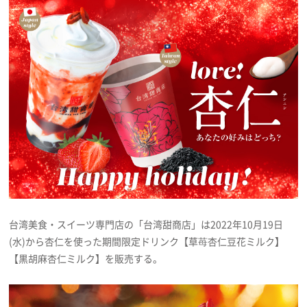
プレゼント
インタビュー
フィルム
Emoメン
ランキング
台湾美食・スイーツ専門店の「台湾甜商店」は2022年10月19日
(水)から杏仁を使った期間限定ドリンク【草苺杏仁豆花ミルク】
Emo!miuとは？
【黒胡麻杏仁ミルク】を販売する。
免責事項