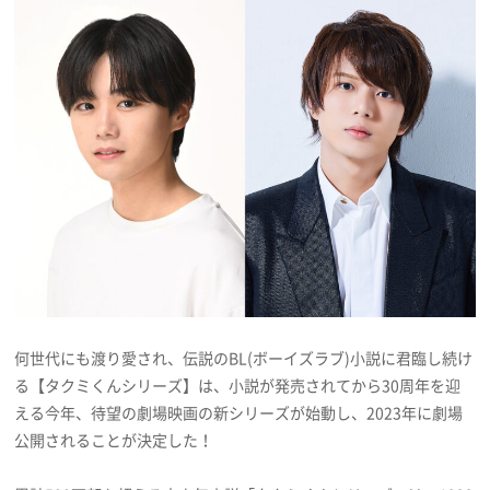
プレゼント
インタビュー
フィルム
Emoメン
ランキング
何世代にも渡り愛され、伝説のBL(ボーイズラブ)小説に君臨し続け
る【タクミくんシリーズ】は、小説が発売されてから30周年を迎
Emo!miuとは？
える今年、待望の劇場映画の新シリーズが始動し、2023年に劇場
公開されることが決定した！
免責事項