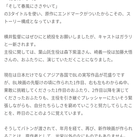
「そして春風にささやいて」
の3タイトルを使い、原作にエンドマークがついたからこその、ス
トーリー構成となっています。
横井監督にはぜひにと続投をお願いしましたが、キャストはガラリ
と一新されます。
主役に関しては、葉山託生役は森下紫温さん、崎義一役は加藤大悟
さんの、おふたりに、演じていただくことになりました。
現在は日本だけでなくアジア各国でBLの実写作品が花盛りです
が、BL映画の先駆けの頃に作られた1作目、右も左もわからぬ中、
果敢に挑戦してくださった1作目のおふたり、2作目以降を演じて
くださったおふたりも、主役を引き継ぐプレッシャーにたいそう緊
張しながらも、自分たちらしさを窮めていこうと努力してらしたこ
とを、昨日のことのように覚えています。
そうしてバトンが渡されて、年月を経て、再び、新作映画が作られ
ることは、原作者として、光栄以外のなにものでもありません。