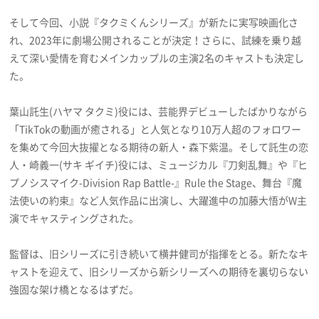
そして今回、小説『タクミくんシリーズ』が新たに実写映画化さ
れ、2023年に劇場公開されることが決定！さらに、試練を乗り越
えて深い愛情を育むメインカップルの主演2名のキャストも決定し
た。
葉山託生(ハヤマ タクミ)役には、芸能界デビューしたばかりながら
「TikTokの動画が癒される」と人気となり10万人超のフォロワー
を集めて今回大抜擢となる期待の新人・森下紫温。そして託生の恋
人・崎義一(サキ ギイチ)役には、ミュージカル『刀剣乱舞』や『ヒ
プノシスマイク-Division Rap Battle-』Rule the Stage、舞台『魔
法使いの約束』など人気作品に出演し、大躍進中の加藤大悟がW主
演でキャスティングされた。
監督は、旧シリーズに引き続いて横井健司が指揮をとる。新たなキ
ャストを迎えて、旧シリーズから新シリーズへの期待を裏切らない
強固な架け橋となるはずだ。