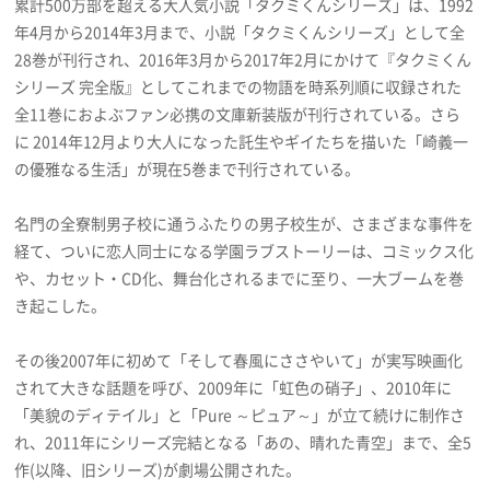
累計500万部を超える大人気小説「タクミくんシリーズ」は、1992
プライバシーポリシー
年4月から2014年3月まで、小説「タクミくんシリーズ」として全
28巻が刊行され、2016年3月から2017年2月にかけて『タクミくん
利用規約
シリーズ 完全版』としてこれまでの物語を時系列順に収録された
お問い合わせ
全11巻におよぶファン必携の文庫新装版が刊行されている。さら
に 2014年12月より大人になった託生やギイたちを描いた「崎義一
の優雅なる生活」が現在5巻まで刊行されている。
名門の全寮制男子校に通うふたりの男子校生が、さまざまな事件を
経て、ついに恋人同士になる学園ラブストーリーは、コミックス化
や、カセット・CD化、舞台化されるまでに至り、一大ブームを巻
き起こした。
その後2007年に初めて「そして春風にささやいて」が実写映画化
されて大きな話題を呼び、2009年に「虹色の硝子」、2010年に
「美貌のディテイル」と「Pure ～ピュア～」が立て続けに制作さ
れ、2011年にシリーズ完結となる「あの、晴れた青空」まで、全5
作(以降、旧シリーズ)が劇場公開された。