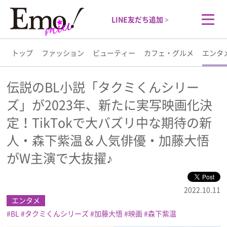
LINE友だち追加 >
トップ
ファッション
ビューティー
カフェ・グルメ
エンタ
トップ
伝説のBL小説「タクミくんシリー
ズ」が2023年、新たに実写映画化決
ファッション
定！TikTokで大バズリ中な期待の新
ビューティー
人・森下紫温＆人気俳優・加藤大悟
がW主演で大抜擢♪
カフェ・グルメ
2022.10.11
エンタメ
エンタメ
BL
タクミくんシリーズ
加藤大悟
映画
森下紫温
ライフスタイル