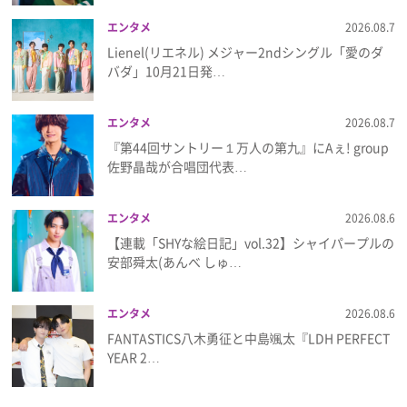
エンタメ
2026.08.7
Lienel(リエネル) メジャー2ndシングル「愛のダ
バダ」10月21日発…
エンタメ
2026.08.7
『第44回サントリー１万人の第九』にAぇ! group
佐野晶哉が合唱団代表…
エンタメ
2026.08.6
【連載「SHYな絵日記」vol.32】シャイパープルの
安部舜太(あんべ しゅ…
エンタメ
2026.08.6
FANTASTICS八木勇征と中島颯太『LDH PERFECT
YEAR 2…