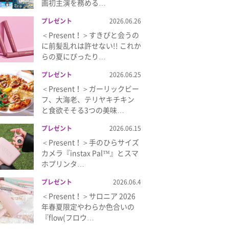
画初主演を務める…
プレゼント
2026.06.26
＜Present！＞すきぴと会うの
に前髪乱れは許せない!! これか
らの夏にぴったり…
プレゼント
2026.06.25
＜Present！＞ガーリックビー
フ、大海老、テリヤキチキン
と食欲そそる3つの美味…
プレゼント
2026.06.15
＜Present！＞手のひらサイズ
カメラ『instax Pal™』とスマ
ホプリンタ…
プレゼント
2026.06.4
＜Present！＞サロニア 2026
年春夏限定やわらか色合いの
『flow(フロウ…